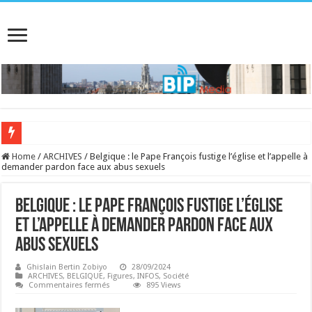
Home
/
ARCHIVES
/
Belgique : le Pape François fustige l’église et l’appelle à
demander pardon face aux abus sexuels
Belgique : le Pape François fustige l’église
et l’appelle à demander pardon face aux
abus sexuels
Ghislain Bertin Zobiyo
28/09/2024
ARCHIVES
,
BELGIQUE
,
Figures
,
INFOS
,
Société
sur
Commentaires fermés
895 Views
Belgique :
le
Pape