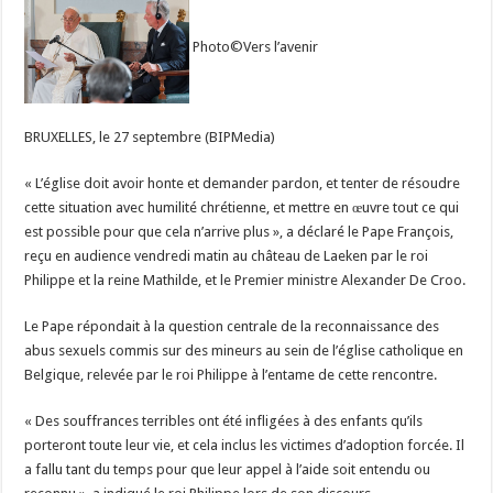
François
fustige
l’église
Photo©Vers l’avenir
et
l’appelle
à
demander
pardon
face
BRUXELLES, le 27 septembre (BIPMedia)
aux
abus
sexuels
« L’église doit avoir honte et demander pardon, et tenter de résoudre
cette situation avec humilité chrétienne, et mettre en œuvre tout ce qui
est possible pour que cela n’arrive plus », a déclaré le Pape François,
reçu en audience vendredi matin au château de Laeken par le roi
Philippe et la reine Mathilde, et le Premier ministre Alexander De Croo.
Le Pape répondait à la question centrale de la reconnaissance des
abus sexuels commis sur des mineurs au sein de l’église catholique en
Belgique, relevée par le roi Philippe à l’entame de cette rencontre.
« Des souffrances terribles ont été infligées à des enfants qu’ils
porteront toute leur vie, et cela inclus les victimes d’adoption forcée. Il
a fallu tant du temps pour que leur appel à l’aide soit entendu ou