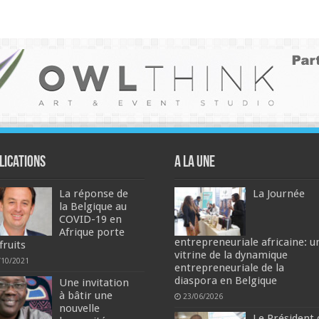
lications
A la une
La réponse de
La Journée
la Belgique au
COVID-19 en
Afrique porte
entrepreneuriale africaine: u
fruits
vitrine de la dynamique
/10/2021
entrepreneuriale de la
diaspora en Belgique
Une invitation
à bâtir une
23/06/2026
nouvelle
Le Président 