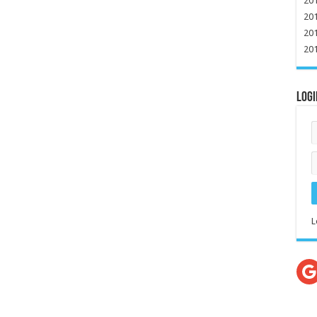
20
20
20
20
Logi
L
G