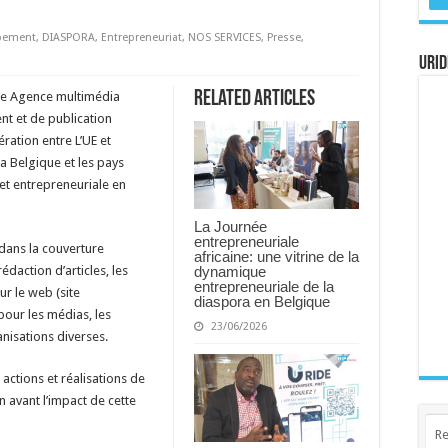
ppement
,
DIASPORA
,
Entrepreneuriat
,
NOS SERVICES
,
Presse
,
URID
Related Articles
une Agence multimédia
nt et de publication
ation entre L’UE et
la Belgique et les pays
e et entrepreneuriale en
La Journée
entrepreneuriale
dans la couverture
africaine: une vitrine de la
dynamique
édaction d’articles, les
entrepreneuriale de la
ur le web (site
diaspora en Belgique
pour les médias, les
23/06/2026
anisations diverses.
 actions et réalisations de
 avant l’impact de cette
Re