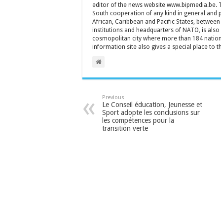
editor of the news website www.bipmedia.be. Th
South cooperation of any kind in general and 
African, Caribbean and Pacific States, between 
institutions and headquarters of NATO, is also a
cosmopolitan city where more than 184 nationa
information site also gives a special place to t
Previous
Le Conseil éducation, Jeunesse et
Sport adopte les conclusions sur
les compétences pour la
transition verte