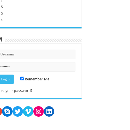
17
16
15
14
n
Remember Me
ost your password?
oogle
Skype
Twitter
Vimeo
Instagram
LinkedIn