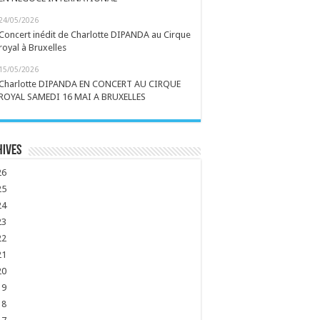
24/05/2026
Concert inédit de Charlotte DIPANDA au Cirque
royal à Bruxelles
15/05/2026
Charlotte DIPANDA EN CONCERT AU CIRQUE
ROYAL SAMEDI 16 MAI A BRUXELLES
hives
26
25
24
23
22
21
20
19
18