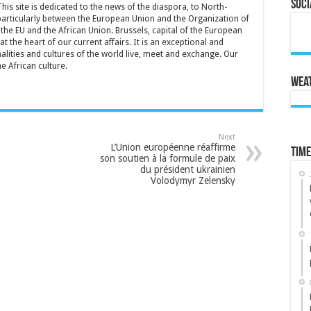
Soci
is site is dedicated to the news of the diaspora, to North-
particularly between the European Union and the Organization of
the EU and the African Union. Brussels, capital of the European
t the heart of our current affairs. It is an exceptional and
lities and cultures of the world live, meet and exchange. Our
he African culture.
Wea
Next
L’Union européenne réaffirme
Time
son soutien à la formule de paix
du président ukrainien
Volodymyr Zelensky