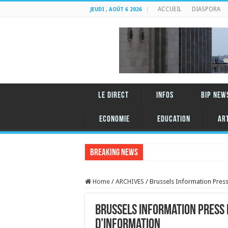
ACCUEIL
DIASPORA
JEUDI , AOÛT 6 2026
LE DIRECT
INFOS
BIP NEW
Economie
Education
AR
Breaking News
Home
/
ARCHIVES
/
Brussels Information Pres
Brussels Information Press 
d’information