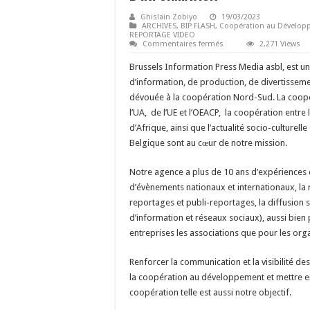
Ghislain Zobiyo
19/03/2023
ARCHIVES
,
BIP FLASH
,
Coopération au Dévelo
REPORTAGE VIDEO
sur
Commentaires fermés
2,271 Views
Brussels
Information
Brussels Information Press Media asbl, est 
Press
Media
d’information, de production, de divertisseme
asbl:
dévouée à la coopération Nord-Sud. La coopér
agence
multimédia
l’UA, de l’UE et l’OEACP, la coopération entre 
d’information
d’Afrique, ainsi que l’actualité socio-culturell
Belgique sont au cœur de notre mission.
Notre agence a plus de 10 ans d’expériences 
d’évènements nationaux et internationaux, la r
reportages et publi-reportages, la diffusion s
d’information et réseaux sociaux), aussi bien 
entreprises les associations que pour les org
Renforcer la communication et la visibilité des
la coopération au développement et mettre en
coopération telle est aussi notre objectif.