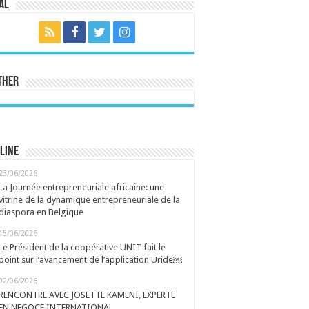
al
ther
line
23/06/2026
La Journée entrepreneuriale africaine: une
vitrine de la dynamique entrepreneuriale de la
diaspora en Belgique
15/06/2026
Le Président de la coopérative UNIT fait le
point sur l’avancement de l’application Uride￼
02/06/2026
RENCONTRE AVEC JOSETTE KAMENI, EXPERTE
EN NEGOCE INTERNATIONAL