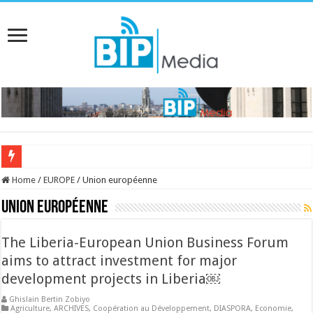
RENCONTRE AVEC JOSETTE KAMENI,
Home
/
EUROPE
/
Union européenne
Union européenne
The Liberia-European Union Business Forum
aims to attract investment for major
development projects in Liberia￼
Ghislain Bertin Zobiyo
Agriculture
,
ARCHIVES
,
Coopération au Développement
,
DIASPORA
,
Economie
,