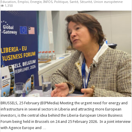
Education
,
Emploi
,
Energie
,
INFOS
,
Politique
,
Santé
,
Sécurité
,
Union européenne
1,350
BRUSSELS, 25 February (BIPMedia) Meeting the urgent need for energy and
infrastructure in several sectors in Liberia and attracting more European
investors, is the central idea behind the Liberia-European Union Business
Forum being held in Brussels on 24 and 25 February 2026. In a joint interview
with Agence Europe and …