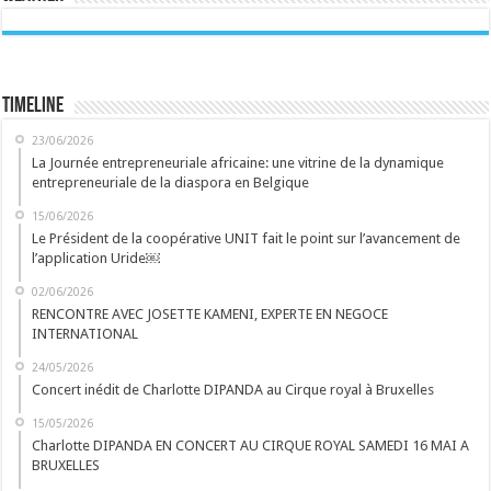
Timeline
23/06/2026
La Journée entrepreneuriale africaine: une vitrine de la dynamique
entrepreneuriale de la diaspora en Belgique
15/06/2026
Le Président de la coopérative UNIT fait le point sur l’avancement de
l’application Uride￼
02/06/2026
RENCONTRE AVEC JOSETTE KAMENI, EXPERTE EN NEGOCE
INTERNATIONAL
24/05/2026
Concert inédit de Charlotte DIPANDA au Cirque royal à Bruxelles
15/05/2026
Charlotte DIPANDA EN CONCERT AU CIRQUE ROYAL SAMEDI 16 MAI A
BRUXELLES