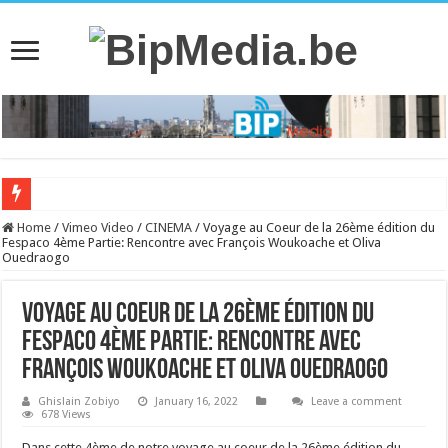
Home
/
Vimeo Video
/
CINEMA
/
Voyage au Coeur de la 26ème édition du
Fespaco 4ème Partie: Rencontre avec François Woukoache et Oliva
Ouedraogo
Voyage au Coeur de la 26ème édition du
Fespaco 4ème Partie: Rencontre avec
François Woukoache et Oliva Ouedraogo
Ghislain Zobiyo
January 16, 2022
Leave a comment
678 Views
Dans cette 4ème de notre voyage au coeur de la 26ème édition du