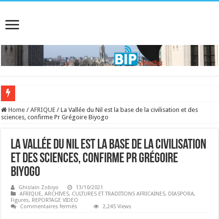
Home
/
AFRIQUE
/
La Vallée du Nil est la base de la civilisation et des
sciences, confirme Pr Grégoire Biyogo
La Vallée du Nil est la base de la civilisation
et des sciences, confirme Pr Grégoire
Biyogo
Ghislain Zobiyo
13/10/2021
AFRIQUE
,
ARCHIVES
,
CULTURES ET TRADITIONS AFRICAINES
,
DIASPORA
,
Figures
,
REPORTAGE VIDEO
sur
Commentaires fermés
2,245 Views
La
Vallée