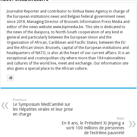
Journalist Reporter and contributor to Xinhua News Agency in charge of
the European institutions news and Belgian federal government news
since 2018. Managing Director of Brussels Information Press Media and
editor of the news website www.bipmedia.be. This site is dedicated to
the news of the diaspora, to North-South cooperation of any kind in
general and particularly between the European Union and the
Organization of African, Caribbean and Pacific States, between the EU
and the African Union. Brussels, capital of the European institutions and
headquarters of NATO, is also at the heart of our current affairs. It is an
exceptional and cosmopolitan city where more than 184 nationalities
and cultures of the world live, meet and exchange. Our information site
also gives a special place to the African culture.
Previous
Le Symposium MedCamBel sur
les Hépatites virales et leur prise
en charge
Next
En 8 ans, le Président Xi Jinping a
sorti 100 millions de personnes
de l’extrême pauvreté