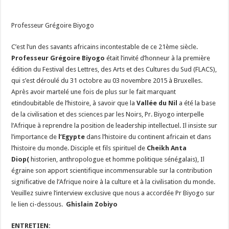
du
Nil
est
Professeur Grégoire Biyogo
la
base
de
C’est l’un des savants africains incontestable de ce 21ème siècle.
la
civilisation
Professeur Grégoire Biyogo
était l’invité d’honneur à la première
et
des
édition du Festival des Lettres, des Arts et des Cultures du Sud (FLACS),
sciences,
confirme
qui s’est déroulé du 31 octobre au 03 novembre 2015 à Bruxelles.
Pr
Après avoir martelé une fois de plus sur le fait marquant
Grégoire
Biyogo
etindoubitable de l’histoire, à savoir que la
Vallée du Nil
a été la base
de la civilisation et des sciences par les Noirs, Pr. Biyogo interpelle
l’Afrique à reprendre la position de leadership intellectuel. Il insiste sur
l’importance de
l’Egypte
dans l’histoire du continent africain et dans
l’histoire du monde. Disciple et fils spirituel de
Cheikh Anta
Diop(
historien, anthropologue et homme politique sénégalais), Il
égraine son apport scientifique incommensurable sur la contribution
significative de l’Afrique noire à la culture et à la civilisation du monde.
Veuillez suivre l’interview exclusive que nous a accordée Pr Biyogo sur
le lien ci-dessous.
Ghislain Zobiyo
ENTRETIEN: