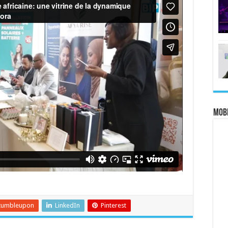
MOBI
tumbleupon
LinkedIn
Pinterest