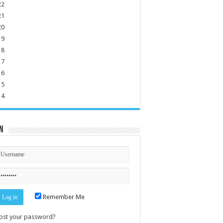
22
21
20
19
18
17
16
15
14
n
Remember Me
ost your password?