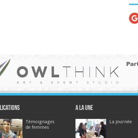
G
lications
A la une
Témoignages
La Journée
de femmes