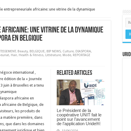
́e entrepreneuriale africaine: une vitrine de la dynamique
 africaine: une vitrine de la dynamique
pora en Belgique
RTISSEMENT
,
Beauty
,
BELGIQUE
,
BIP NEWS
,
Culture
,
DIASPORA
,
URID
euriat
,
Hair
,
Health & Fitness
,
Littérature
,
Mode
,
REPORTAGE
Related Articles
 négoce international ,
re édition de la « Journée
3 juin à Bruxelles et a tenu
 dynamique
iaspora africaine en
 africaine de Belgique, de
Le Président de la
isiteurs, les produits de
coopérative UNIT fait le
la matière première, dans
point sur l’avancement
de l’application Uride￼
ons, que dans les domaines
pagnement juridique et bien
15/06/2026