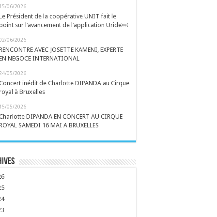
15/06/2026
Le Président de la coopérative UNIT fait le
point sur l’avancement de l’application Uride￼
02/06/2026
RENCONTRE AVEC JOSETTE KAMENI, EXPERTE
EN NEGOCE INTERNATIONAL
24/05/2026
Concert inédit de Charlotte DIPANDA au Cirque
royal à Bruxelles
15/05/2026
Charlotte DIPANDA EN CONCERT AU CIRQUE
ROYAL SAMEDI 16 MAI A BRUXELLES
hives
26
25
24
23