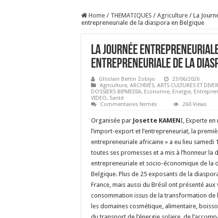
Home
/
THEMATIQUES
/
Agriculture
/
La Journe
entrepreneuriale de la diaspora en Belgique
La Journée entrepreneuriale
entrepreneuriale de la dias
Ghislain Bertin Zobiyo
23/06/2026
Agriculture
,
ARCHIVES
,
ARTS CULTURES ET DIVE
DOSSIERS BIPMEDIA
,
Economie
,
Energie
,
Entrepren
VIDEO
,
Santé
sur
Commentaires fermés
260 Views
La
Journée
Organisée par
Josette KAMEN
I, Experte en
entrepreneuriale
africaine:
l’import-export et l’entrepreneuriat, la premiè
une
entrepreneuriale africaine » a eu lieu samedi 1
vitrine
de
toutes ses promesses et a mis à l’honneur la
la
dynamique
entrepreneuriale et socio-économique de la d
entrepreneuriale
Belgique. Plus de 25 exposants de la diaspora
de
la
France, mais aussi du Brésil ont présenté aux v
diaspora
en
consommation issus de la transformation de 
Belgique
les domaines cosmétique, alimentaire, boiss
du transport de l’énergie solaire, de l’accom