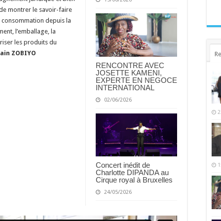
 de montrer le savoir-faire
 de consommation depuis la
ent, l’emballage, la
riser les produits du
lain ZOBIYO
Re
RENCONTRE AVEC
JOSETTE KAMENI,
EXPERTE EN NEGOCE
INTERNATIONAL
02/06/2026
2
Concert inédit de
1
Charlotte DIPANDA au
Cirque royal à Bruxelles
24/05/2026