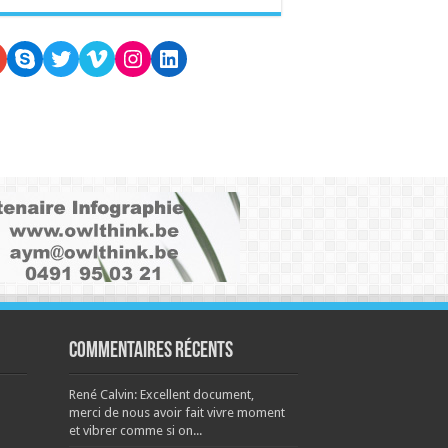
oogle
Skype
Twitter
Vimeo
Instagram
LinkedIn
Commentaires récents
René Calvin: Excellent document,
merci de nous avoir fait vivre moment
et vibrer comme si on...