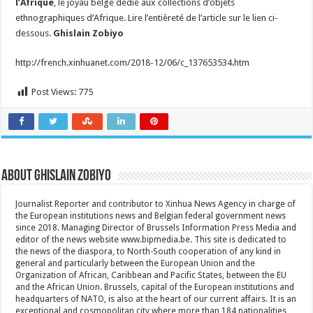
l’Afrique
, le joyau belge dédié aux collections d’objets
travaux
ethnographiques d’Afrique. Lire l’entièreté de l’article sur le lien ci-
de
rénovation
dessous.
Ghislain Zobiyo
le
Musée
de
http://french.xinhuanet.com/2018-12/06/c_137653534.htm
l’Afrique
ouvrira
ses
portes
Post Views:
775
le
08/12/2018
About Ghislain Zobiyo
Journalist Reporter and contributor to Xinhua News Agency in charge of
the European institutions news and Belgian federal government news
since 2018. Managing Director of Brussels Information Press Media and
editor of the news website www.bipmedia.be. This site is dedicated to
the news of the diaspora, to North-South cooperation of any kind in
general and particularly between the European Union and the
Organization of African, Caribbean and Pacific States, between the EU
and the African Union. Brussels, capital of the European institutions and
headquarters of NATO, is also at the heart of our current affairs. It is an
exceptional and cosmopolitan city where more than 184 nationalities