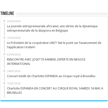
Timeline
23/06/2026
La Journée entrepreneuriale africaine: une vitrine de la dynamique
entrepreneuriale de la diaspora en Belgique
15/06/2026
Le Président de la coopérative UNIT fait le point sur l’avancement de
l’application Uride￼
02/06/2026
RENCONTRE AVEC JOSETTE KAMENI, EXPERTE EN NEGOCE
INTERNATIONAL
24/05/2026
Concert inédit de Charlotte DIPANDA au Cirque royal à Bruxelles
15/05/2026
Charlotte DIPANDA EN CONCERT AU CIRQUE ROYAL SAMEDI 16 MAI A
BRUXELLES