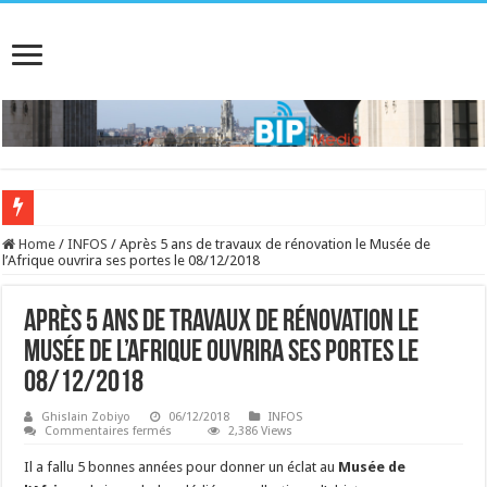
Home
/
INFOS
/
Après 5 ans de travaux de rénovation le Musée de
l’Afrique ouvrira ses portes le 08/12/2018
Après 5 ans de travaux de rénovation le
Musée de l’Afrique ouvrira ses portes le
08/12/2018
Ghislain Zobiyo
06/12/2018
INFOS
sur
Commentaires fermés
2,386 Views
Après
5
Il a fallu 5 bonnes années pour donner un éclat au
Musée de
ans
de