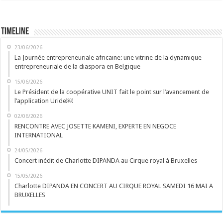
Timeline
23/06/2026
La Journée entrepreneuriale africaine: une vitrine de la dynamique
entrepreneuriale de la diaspora en Belgique
15/06/2026
Le Président de la coopérative UNIT fait le point sur l’avancement de
l’application Uride￼
02/06/2026
RENCONTRE AVEC JOSETTE KAMENI, EXPERTE EN NEGOCE
INTERNATIONAL
24/05/2026
Concert inédit de Charlotte DIPANDA au Cirque royal à Bruxelles
15/05/2026
Charlotte DIPANDA EN CONCERT AU CIRQUE ROYAL SAMEDI 16 MAI A
BRUXELLES