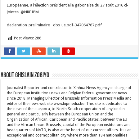
Mission
Européenne, à l’élection présidentielle gabonaise du 27 août 2016 ci-
d’observati
jointes. @NRBIPM
de
l’UE
à
la
declaration_preliminaire__obs_ue.pdf-347064767.pdf
présidentiel
gabonaise
de
Post Views:
286
2016
About Ghislain Zobiyo
Journalist Reporter and contributor to Xinhua News Agency in charge of
the European institutions news and Belgian federal government news
since 2018. Managing Director of Brussels Information Press Media and
editor of the news website www.bipmedia.be. This site is dedicated to
the news of the diaspora, to North-South cooperation of any kind in
general and particularly between the European Union and the
Organization of African, Caribbean and Pacific States, between the EU
and the African Union. Brussels, capital of the European institutions and
headquarters of NATO, is also at the heart of our current affairs. It is an
exceptional and cosmopolitan city where more than 184 nationalities