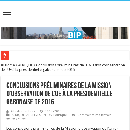
Home
/
AFRIQUE
/
Conclusions préliminaires de la Mission d’observation
de l’UE à la présidentielle gabonaise de 2016
Conclusions préliminaires de la Mission
d’observation de l’UE à la présidentielle
gabonaise de 2016
Ghislain Zobiyo
30/08/2016
sur
AFRIQUE
,
ARCHIVES
,
INFOS
,
Politique
Commentaires fermés
Conclusion
987 Views
préliminaire
de
Les conclusions préliminaires de la Mission d’observation de l’Union
la