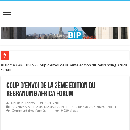
Home
/
ARCHIVES
/
Coup d’envoi de la 2ème édition du Rebranding Africa
Forum
Coup d’envoi de la 2ème édition du
Rebranding Africa Forum
Ghislain Zobiyo
17/10/2015
ARCHIVES
,
BIP FLASH
,
DIASPORA
,
Economie
,
REPORTAGE VIDEO
,
Société
sur
Commentaires fermés
9,929 Views
Coup
d’envoi
de
la
2ème