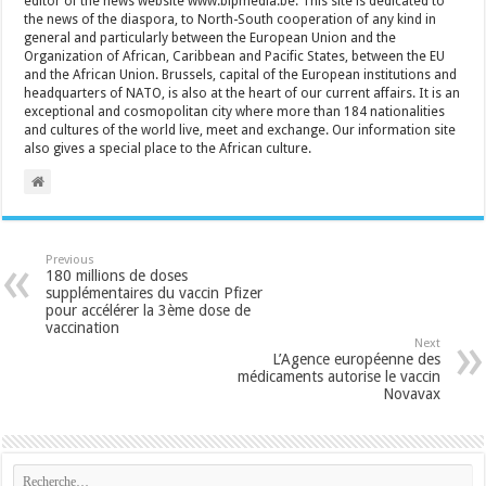
editor of the news website www.bipmedia.be. This site is dedicated to
the news of the diaspora, to North-South cooperation of any kind in
general and particularly between the European Union and the
Organization of African, Caribbean and Pacific States, between the EU
and the African Union. Brussels, capital of the European institutions and
headquarters of NATO, is also at the heart of our current affairs. It is an
exceptional and cosmopolitan city where more than 184 nationalities
and cultures of the world live, meet and exchange. Our information site
also gives a special place to the African culture.
Previous
180 millions de doses
supplémentaires du vaccin Pfizer
pour accélérer la 3ème dose de
vaccination
Next
L’Agence européenne des
médicaments autorise le vaccin
Novavax