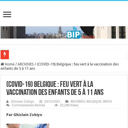
Home
/
ARCHIVES
/
(COVID-19) Belgique : feu vert à la vaccination des
enfants de 5 à 11 ans
(COVID-19) Belgique : feu vert à la
vaccination des enfants de 5 à 11 ans
Ghislain Zobiyo
20/12/2021
ARCHIVES
,
BELGIQUE
,
INFOS
sur
Commentaires fermés
23,280 Views
(COVID-
19)
Par Ghislain Zobiyo
Belgique
:
feu
vert