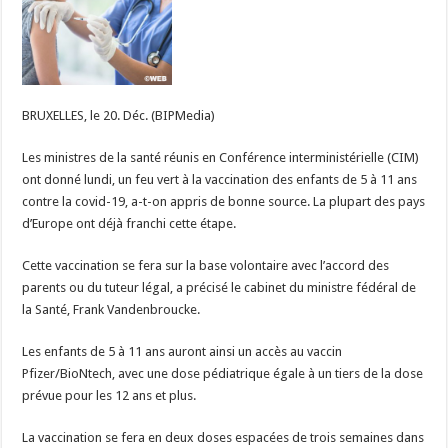
à
la
vaccination
des
enfants
de
5
à
BRUXELLES, le 20. Déc. (BIPMedia)
11
ans
Les ministres de la santé réunis en Conférence interministérielle (CIM)
ont donné lundi, un feu vert à la vaccination des enfants de 5 à 11 ans
contre la covid-19, a-t-on appris de bonne source. La plupart des pays
d’Europe ont déjà franchi cette étape.
Cette vaccination se fera sur la base volontaire avec l’accord des
parents ou du tuteur légal, a précisé le cabinet du ministre fédéral de
la Santé, Frank Vandenbroucke.
Les enfants de 5 à 11 ans auront ainsi un accès au vaccin
Pfizer/BioNtech, avec une dose pédiatrique égale à un tiers de la dose
prévue pour les 12 ans et plus.
La vaccination se fera en deux doses espacées de trois semaines dans