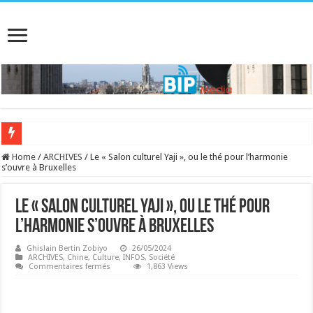
Home
/
ARCHIVES
/
Le « Salon culturel Yaji », ou le thé pour l’harmonie
s’ouvre à Bruxelles
Le « Salon culturel Yaji », ou le thé pour
l’harmonie s’ouvre à Bruxelles
Ghislain Bertin Zobiyo
26/05/2024
ARCHIVES
,
Chine
,
Culture
,
INFOS
,
Société
sur
Commentaires fermés
1,863 Views
Le
«
Salon
culturel
Yaji