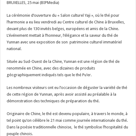
BRUXELLES, 25 mai (BIPMedia)
»,
ou
le
La cérémonie d’ouverture du « Salon culturel Yaji », où le thé pour
thé
pour
l’harmonie a eu lieu vendredi au Centre culturel de Chine à Bruxelles,
l’harmonie
s’ouvre
devant plus de 130 invités belges, européens et amis de la Chine.
à
Bruxelles
L’événement mettait à l’honneur, l’élégance et la saveur du thé de
Yunnan avec une exposition de son patrimoine culturel immatériel
national.
Située au Sud-Ouest de la Chine, Yunnan est une région de thé de
renommée en Chine, avec des dizaines de produits
géographiquement indiqués tels que le thé Pu’er.
Les nombreux visiteurs ont eu l’occasion de déguster la variété de thé
de cette région de Yunnan, après avoir assisté au préalable à la
démonstration des techniques de préparation du thé.
Originaire de Chine, le thé est devenu populaire, à travers le monde, à
tel point qu’on célèbre le 21 mai comme journée internationale du thé.
Dans la poésie traditionnelle chinoise, le thé symbolise l’hospitalité du
peuple chinois.