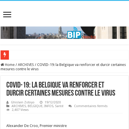
RENCONT
Home
/
ARCHIVES
/
COVID-19: la Belgique va renforcer et durcir certaines
mesures contre le virus
COVID-19: la Belgique va renforcer et
durcir certaines mesures contre le virus
Ghislain Zobiyo
19/12/2020
sur
ARCHIVES
,
BELGIQUE
,
INFOS
,
Santé
Commentaires fermés
COVID-
2,407 Views
19:
la
Belgique
va
Alexander De Croo, Premier ministre
renforcer