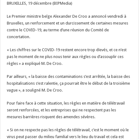
BRUXELLES, 19 décembre (BIPMedia)
et
durcir
certaines
mesures
Le Premier ministre belge Alexander De Croo a annoncé vendredi à
contre
Bruxelles, un renforcement et un durcissement de certaines mesures
le
virus
contre le COVID-19, au terme d’une réunion du Comité de
concertation.
« Les chiffres sur le COVID-19 restent encore trop élevés, et ce n’est
pas le moment de ne plus nous tenir aux règles ou d’assouplir ces
règles » a expliqué M. De Croo.
Par ailleurs, « la baisse des contaminations s’est arrêtée, la baisse des
hospitalisations s’est ralentie, ça pourrait être le début de la troisième
vague », a souligné M. De Croo.
Pour faire face à cette situation, les règles en matière de télétravail
seront renforcées, et les entreprises qui ne respectent pas les
mesures barrières risquent des amendes sévères.
« Si on ne respecte pas les règles de télétravail, c’est le moment où le
virus peut passer du milieu familial vers le lieu du travail et cela est