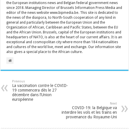
the European institutions news and Belgian federal government news
since 2018. Managing Director of Brussels Information Press Media and
editor of the news website www.bipmedia.be. This site is dedicated to
the news of the diaspora, to North-South cooperation of any kind in
general and particularly between the European Union and the
Organization of African, Caribbean and Pacific States, between the EU
and the African Union. Brussels, capital of the European institutions and
headquarters of NATO, is also at the heart of our current affairs. It is an
exceptional and cosmopolitan city where more than 184 nationalities
and cultures of the world live, meet and exchange. Our information site
also gives a special place to the African culture.
Previous
La vaccination contre le COVID-
19 commencera dès le 27
décembre dans l’Union
européenne
Next
COVID-19: la Belgique va
interdire les vols et les trains en
provenance du Royaume-Uni