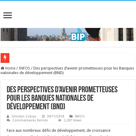
Home
/
INFOS
/
Des perspectives d’avenir prometteuses pour les Banques
nationales de développement (BND)
Des perspectives d’avenir prometteuses
pour les Banques nationales de
développement (BND)
Ghislain Zobiyo
09/11/2018
INFOS
sur
Commentaires fermés
2,287 Views
Des
perspectives
Face aux nombreux défis de développement, de croissance
d’avenir
prometteuses