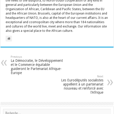
the news of the diaspora, to North-South cooperation of any kind in
general and particularly between the European Union and the
Organization of African, Caribbean and Pacific States, between the EU
and the African Union. Brussels, capital of the European institutions and
headquarters of NATO, is also at the heart of our current affairs. It is an
exceptional and cosmopolitan city where more than 184 nationalities
and cultures of the world live, meet and exchange. Our information site
also gives a special place to the African culture.
Previous
La Démocratie, le Développement
et le Commerce équitable
guideront le Partenariat Afrique-
Europe
Next
Les Eurodéputés socialistes
appellent à un partenariat
nouveau et renforcé avec
l’Afrique