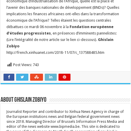
économique d’industrialisation de l’Afrique, quelle est la place et
pour
l’avenir des banques nationales de développement (BNDs)? Quelles
les
Banques
implications les finances africaines ont-elles dans la transformation
nationales
de
économique de l’Afrique? Telles étaient les questions centrales
développement
débattues ce mardi 06 novembre à la
(BND)
Fondation européenne
d’études progressistes
, en présences d’imminents pannelistes:
(Lire l’intégralité de notre article sur le lien ci-dessous).
Ghislain
Zobiyo
http://french.xinhuanet.com/2018-11/07/c_137588485.htm
Post Views:
743
About Ghislain Zobiyo
Journalist Reporter and contributor to Xinhua News Agency in charge of
the European institutions news and Belgian federal government news
since 2018. Managing Director of Brussels Information Press Media and
editor of the news website www.bipmedia.be. This site is dedicated to