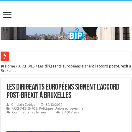
Home
/
ARCHIVES
/
Les dirigeants européens signent l’accord post-Brexit à
Bruxelles
Les dirigeants européens signent l’accord
post-Brexit à Bruxelles
Ghislain Zobiyo
30/12/2020
ARCHIVES
,
INFOS
,
Politique
,
Union européenne
sur
Commentaires fermés
2,400 Views
Les
dirigeants
européens
signent
l’accord