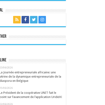
al
ther
line
23/06/2026
La Journée entrepreneuriale africaine: une
vitrine de la dynamique entrepreneuriale de la
diaspora en Belgique
15/06/2026
Le Président de la coopérative UNIT fait le
point sur l’avancement de l’application Uride￼
02/06/2026