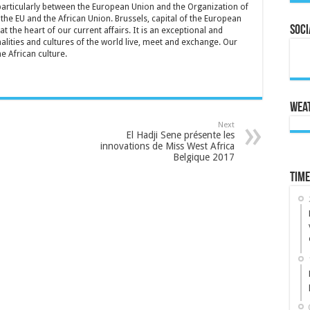
particularly between the European Union and the Organization of
the EU and the African Union. Brussels, capital of the European
Soci
t the heart of our current affairs. It is an exceptional and
lities and cultures of the world live, meet and exchange. Our
he African culture.
Wea
Next
El Hadji Sene présente les
innovations de Miss West Africa
Belgique 2017
Time