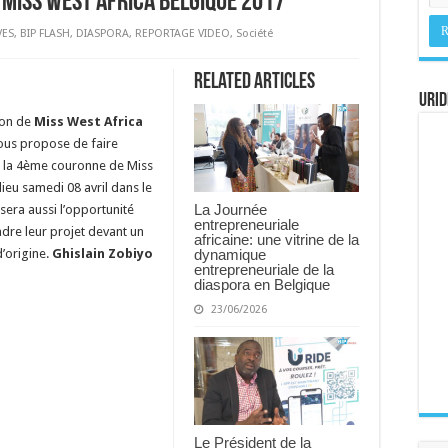
e Miss West Africa Belgique 2017
VES
,
BIP FLASH
,
DIASPORA
,
REPORTAGE VIDEO
,
Société
Related Articles
URID
ion de
Miss West Africa
vous propose de faire
r la 4ème couronne de Miss
ieu samedi 08 avril dans le
La Journée
 sera aussi l’opportunité
entrepreneuriale
ndre leur projet devant un
africaine: une vitrine de la
dynamique
d’origine.
Ghislain Zobiyo
entrepreneuriale de la
diaspora en Belgique
23/06/2026
Le Président de la