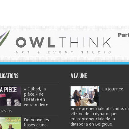
lications
A la une
« Djihad, la
La Journée
pièce » de
théâtre en
version livre
entrepreneuriale africaine: u
/12/2015
vitrine de la dynamique
entrepreneuriale de la
De nouvelles
diaspora en Belgique
bases d’une