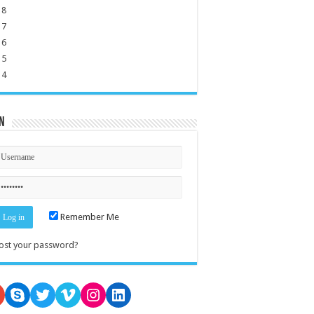
18
17
16
15
14
n
Remember Me
ost your password?
oogle
Skype
Twitter
Vimeo
Instagram
LinkedIn