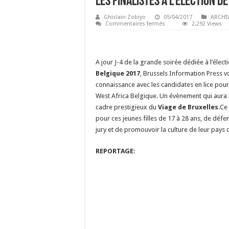
Les Finalistes à l’élection d
Ghislain Zobiyo
05/04/2017
ARCHI
sur
Commentaires fermés
2,292 Views
Les
Finalistes
à
l’élection
de
A jour J-4 de la grande soirée dédiée à l’élect
Miss
West
Belgique 2017
, Brussels Information Press 
Africa
Belgique
connaissance avec les candidates en lice pou
2017
West Africa Belgique. Un évènement qui aura l
cadre prestigieux du
Viage de Bruxelles
.Ce
pour ces jeunes filles de 17 à 28 ans, de défe
jury et de promouvoir la culture de leur pays 
REPORTAGE: