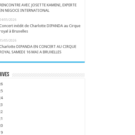
RENCONTRE AVEC JOSETTE KAMENI, EXPERTE
EN NEGOCE INTERNATIONAL
24/05/2026
Concert inédit de Charlotte DIPANDA au Cirque
royal à Bruxelles
15/05/2026
Charlotte DIPANDA EN CONCERT AU CIRQUE
ROYAL SAMEDI 16 MAI A BRUXELLES
hives
26
25
24
23
22
21
20
19