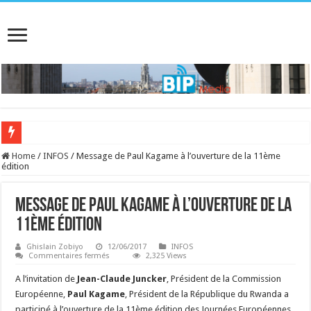
Home
/
INFOS
/
Message de Paul Kagame à l’ouverture de la 11ème
édition
Message de Paul Kagame à l’ouverture de la
11ème édition
Ghislain Zobiyo
12/06/2017
INFOS
sur
Commentaires fermés
2,325 Views
Message
de
A l’invitation de
Jean-Claude Juncker
, Président de la Commission
Paul
Kagame
Européenne,
Paul Kagame
, Président de la République du Rwanda a
à
participé à l’ouverture de la 11ème édition des Journées Européennes
l’ouverture