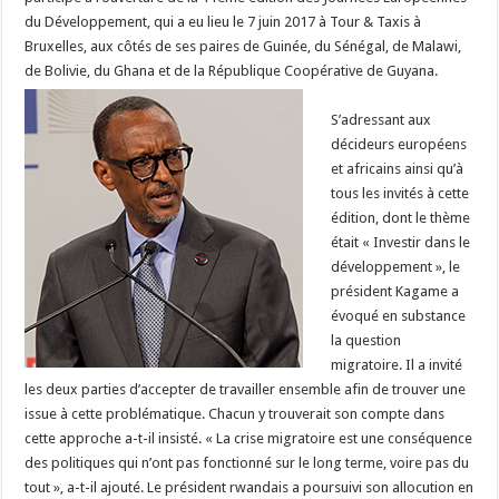
de
du Développement, qui a eu lieu le 7 juin 2017 à Tour & Taxis à
la
11ème
Bruxelles, aux côtés de ses paires de Guinée, du Sénégal, de Malawi,
édition
de Bolivie, du Ghana et de la République Coopérative de Guyana.
S’adressant aux
décideurs européens
et africains ainsi qu’à
tous les invités à cette
édition, dont le thème
était « Investir dans le
développement », le
président Kagame a
évoqué en substance
la question
migratoire. Il a invité
les deux parties d’accepter de travailler ensemble afin de trouver une
issue à cette problématique. Chacun y trouverait son compte dans
cette approche a-t-il insisté. « La crise migratoire est une conséquence
des politiques qui n’ont pas fonctionné sur le long terme, voire pas du
tout », a-t-il ajouté. Le président rwandais a poursuivi son allocution en