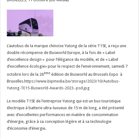
l’autobus
chinois
TE15
de
Yutong,
doublement
récompensé
par
le
Busworld
Europe
L’autobus de la marque chinoise Yutong de la série T15E, a reçu une
Award
2023
double récompense de Busworld Europe, à la fois de « Label
d’excellence design » pour l’élégance du modèle, et de « Label
d’excellence écologie» pour le respect de l’environnement, samedi 7
ème
octobre lors de la 26
édition de Busworld au Brussels Expo à
Bruxelles.
https://www.bipmedia.be/storage/2023/10/Autobus-
Yutong-TE15-Busworld-Awards-2023.-psd.jpg
Le modèle T15E de l’entreprise Yutong qui est un bus touristique
électrique à batterie ultra-luxueux de 15 m de long, a été présenté
avec d’excellentes performances en matière de consommation
d’énergie, grâce à sa conception légère et à sa technologie
d’économie d’énergie.