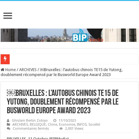
Home
/
ARCHIVES
/
￼Bruxelles : l’autobus chinois TE15 de Yutong,
doublement récompensé par le Busworld Europe Award 2023
￼Bruxelles : l’autobus chinois TE15 de
Yutong, doublement récompensé par le
Busworld Europe Award 2023
Ghislain Bertin Zobiyo
11/10/2023
ARCHIVES
,
BELGIQUE
,
Chine
,
Economie
,
INFOS
,
Société
sur
Commentaires fermés
2,001 Views
￼
Bruxelles :
BRUXELLES, 11 Octobre (BIPMedia)