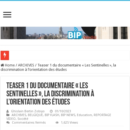
Home
/
ARCHIVES
/
Teaser 1 du documentaire « Les Sentinelles », la
discrimination à l’orientation des études
Teaser 1 du documentaire « Les
Sentinelles », la discrimination à
l’orientation des études
Ghislain Bertin Zobiyo
01/10/2023
ARCHIVES
,
BELGIQUE
,
BIP FLASH
,
BIP NEWS
,
Education
,
REPORTAGE
VIDEO
,
Société
sur
Commentaires fermés
1,625 Views
Teaser
1