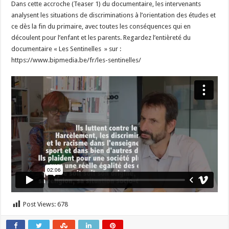
Dans cette accroche (Teaser 1) du documentaire, les intervenants
du
documentaire
analysent les situations de discriminations à l’orientation des études et
« Les
ce dès la fin du primaire, avec toutes les conséquences qui en
Sentinelles »,
la
découlent pour l’enfant et les parents. Regardez l’entièreté du
discrimination
à
documentaire « Les Sentinelles » sur :
l’orientation
https://www.bipmedia.be/fr/les-sentinelles/
des
études
Post Views:
678