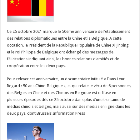
diplomatiques
entre
la
Chine
et
la
Belgique
Ce 25 octobre 2021 marque le 50ème anniversaire de l’établissement
(REPORTAGE)
des relations diplomatiques entre la Chine et la Belgique. A cette
occasion, le Président de la République Populaire de Chine Xi Jinping
et le roi Philippe de Belgique ont échangé des messages de
félicitations indiquant ainsi, les bonnes relations d’amitiés et de
coopération entre les deux pays.
Pour relever cet anniversaire, un documentaire intitulé « Dans Leur
Regard : 50 ans Chine-Belgique », et qui relate le vécu de 6 personnes,
des Belges en Chine et des Chinois en Belgique est diffusé en
plusieurs épisodes dès ce 25 octobre dans plus d’une trentaine de
médias chinois et belges, mais aussi sur des médias en ligne dans les
deux pays, dont Brussels Information Press