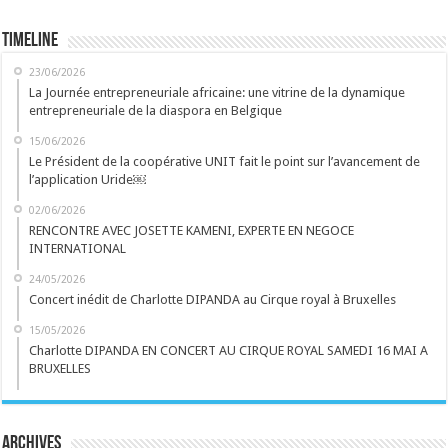
Timeline
23/06/2026
La Journée entrepreneuriale africaine: une vitrine de la dynamique
entrepreneuriale de la diaspora en Belgique
15/06/2026
Le Président de la coopérative UNIT fait le point sur l’avancement de
l’application Uride￼
02/06/2026
RENCONTRE AVEC JOSETTE KAMENI, EXPERTE EN NEGOCE
INTERNATIONAL
24/05/2026
Concert inédit de Charlotte DIPANDA au Cirque royal à Bruxelles
15/05/2026
Charlotte DIPANDA EN CONCERT AU CIRQUE ROYAL SAMEDI 16 MAI A
BRUXELLES
Archives