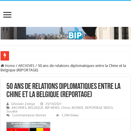
Home
/
ARCHIVES
/
50 ans de relations diplomatiques entre la Chine et la
Belgique (REPORTAGE)
50 ans de relations diplomatiques entre la
Chine et la Belgique (REPORTAGE)
Ghislain Zobiyo
25/10/2021
ARCHIVES
,
BELGIQUE
,
BIP NEWS
,
Chine
,
MONDE
,
REPORTAGE VIDEO
,
Société
sur
Commentaires fermés
1,394 Views
50
ans
de
relations