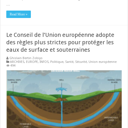
…
Read More »
Le Conseil de l’Union européenne adopte
des règles plus strictes pour protéger les
eaux de surface et souterraines
Ghislain Bertin Zobiyo
ARCHIVES
,
EUROPE
,
INFOS
,
Politique
,
Santé
,
Sécurité
,
Union européenne
494