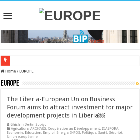
RENCONTRE AVEC
Home
/
EUROPE
EUROPE
The Liberia-European Union Business
Forum aims to attract investment for major
development projects in Liberia￼
Ghislain Bertin Zobiyo
Agriculture
,
ARCHIVES
,
Coopération au Développement
,
DIASPORA
,
Economie
,
Education
,
Emploi
,
Energie
,
INFOS
,
Politique
,
Santé
,
Sécurité
,
Union européenne