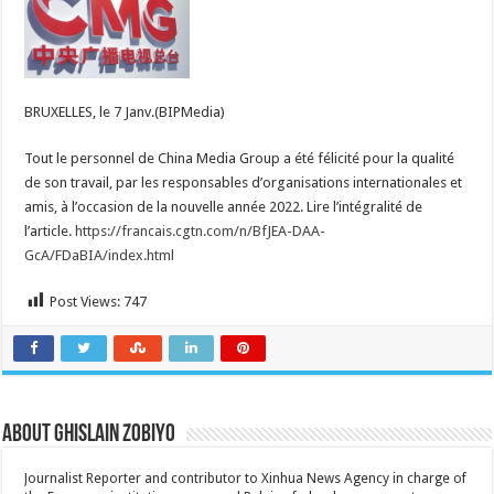
par
les
responsables
de
médias
européens
et
BRUXELLES, le 7 Janv.(BIPMedia)
amis
et
les
Tout le personnel de China Media Group a été félicité pour la qualité
organisations
internationales
de son travail, par les responsables d’organisations internationales et
amis, à l’occasion de la nouvelle année 2022. Lire l’intégralité de
l’article.
https://francais.cgtn.com/n/BfJEA-DAA-
GcA/FDaBIA/index.html
Post Views:
747
About Ghislain Zobiyo
Journalist Reporter and contributor to Xinhua News Agency in charge of