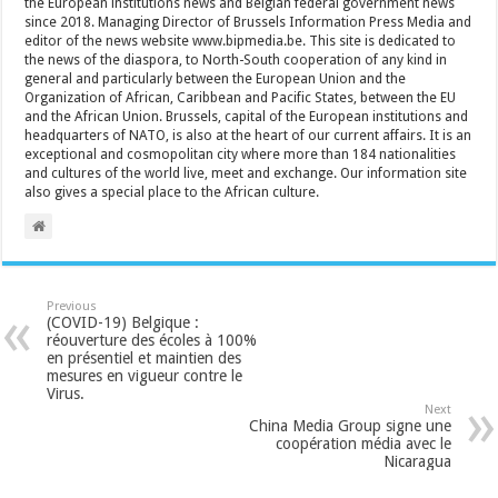
the European institutions news and Belgian federal government news
since 2018. Managing Director of Brussels Information Press Media and
editor of the news website www.bipmedia.be. This site is dedicated to
the news of the diaspora, to North-South cooperation of any kind in
general and particularly between the European Union and the
Organization of African, Caribbean and Pacific States, between the EU
and the African Union. Brussels, capital of the European institutions and
headquarters of NATO, is also at the heart of our current affairs. It is an
exceptional and cosmopolitan city where more than 184 nationalities
and cultures of the world live, meet and exchange. Our information site
also gives a special place to the African culture.
Previous
(COVID-19) Belgique :
réouverture des écoles à 100%
en présentiel et maintien des
mesures en vigueur contre le
Virus.
Next
China Media Group signe une
coopération média avec le
Nicaragua