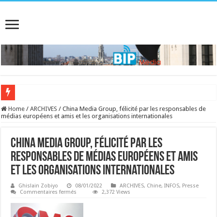
Home
/
ARCHIVES
/
China Media Group, félicité par les responsables de
médias européens et amis et les organisations internationales
China Media Group, félicité par les
responsables de médias européens et amis
et les organisations internationales
Ghislain Zobiyo
08/01/2022
ARCHIVES
,
Chine
,
INFOS
,
Presse
sur
Commentaires fermés
2,372 Views
China
Media
Group,
félicité