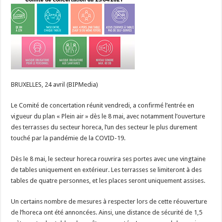
le
Comité
de
concertation
confirme
l’entrée
en
vigueur
du
plan
«
Plein
air
BRUXELLES, 24 avril (BIPMedia)
»
Le Comité de concertation réunit vendredi, a confirmé l’entrée en
vigueur du plan « Plein air » dès le 8 mai, avec notamment l’ouverture
des terrasses du secteur horeca, l’un des secteur le plus durement
touché par la pandémie de la COVID-19.
Dès le 8 mai, le secteur horeca rouvrira ses portes avec une vingtaine
de tables uniquement en extérieur. Les terrasses se limiteront à des
tables de quatre personnes, et les places seront uniquement assises.
Un certains nombre de mesures à respecter lors de cette réouverture
de l’horeca ont été annoncées. Ainsi, une distance de sécurité de 1,5