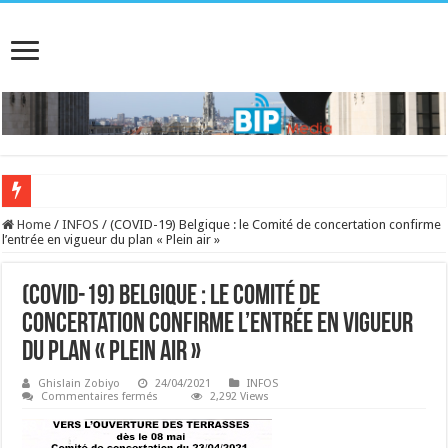
Home
/
INFOS
/
(COVID-19) Belgique : le Comité de concertation confirme
l’entrée en vigueur du plan « Plein air »
(COVID-19) Belgique : le Comité de
concertation confirme l’entrée en vigueur
du plan « Plein air »
Ghislain Zobiyo
24/04/2021
INFOS
sur
Commentaires fermés
2,292 Views
(COVID-
19)
Belgique
: