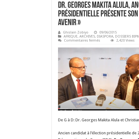
Dr. Georges Makita Alula, an
présidentielle présente son 
Avenir »
Ghislain Zobiyo
09/06/2015
AFRIQUE
,
ARCHIVES
,
DIASPORA
,
DOSSIERS BIP
sur
Commentaires fermés
2,420 Views
Dr.
Georges
Makita
Alula,
ancien
candidat
à
l’élection
présidentielle
présente
son
projet
de
société
« Espoir-
Vision-
Avenir »
De G à D: Dr. Georges Makita Alula et Christia
Ancien candidat à l’élection présidentielle d