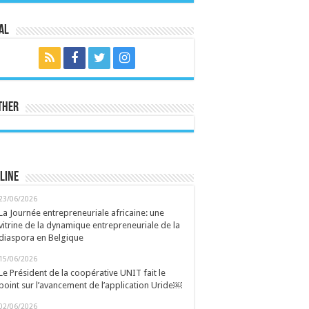
al
ther
line
23/06/2026
La Journée entrepreneuriale africaine: une
vitrine de la dynamique entrepreneuriale de la
diaspora en Belgique
15/06/2026
Le Président de la coopérative UNIT fait le
point sur l’avancement de l’application Uride￼
02/06/2026