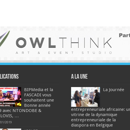
lications
A la une
BIPMedia et la
La Journée
FASCADI vous
souhaitent une
Bonne année
entrepreneuriale africaine: u
9 avec NTONDOBE &
vitrine de la dynamique
LOVIS, …
entrepreneuriale de la
/01/2019
diaspora en Belgique