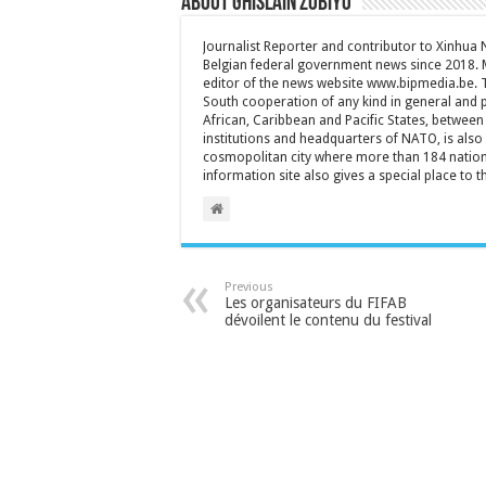
About Ghislain Zobiyo
Journalist Reporter and contributor to Xinhua
Belgian federal government news since 2018. 
editor of the news website www.bipmedia.be. Th
South cooperation of any kind in general and 
African, Caribbean and Pacific States, between 
institutions and headquarters of NATO, is also a
cosmopolitan city where more than 184 nationa
information site also gives a special place to t
Previous
Les organisateurs du FIFAB
dévoilent le contenu du festival