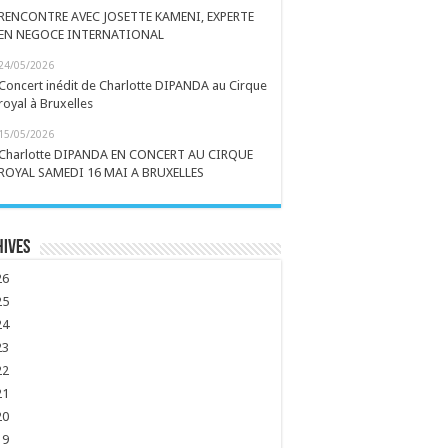
RENCONTRE AVEC JOSETTE KAMENI, EXPERTE
EN NEGOCE INTERNATIONAL
24/05/2026
Concert inédit de Charlotte DIPANDA au Cirque
royal à Bruxelles
15/05/2026
Charlotte DIPANDA EN CONCERT AU CIRQUE
ROYAL SAMEDI 16 MAI A BRUXELLES
hives
26
25
24
23
22
21
20
19