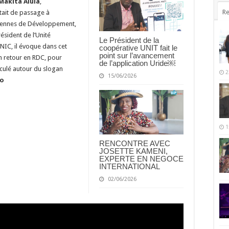
Makita Alula
,
Re
tait de passage à
opéennes de Développement,
résident de l’Unité
Le Président de la
NIC, il évoque dans cet
coopérative UNIT fait le
point sur l’avancement
n retour en RDC, pour
de l’application Uride￼
iculé autour du slogan
2
15/06/2026
io
1
RENCONTRE AVEC
JOSETTE KAMENI,
EXPERTE EN NEGOCE
INTERNATIONAL
02/06/2026