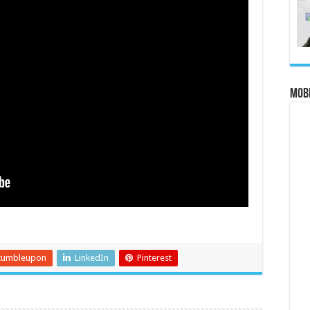
MOBI
tumbleupon
LinkedIn
Pinterest