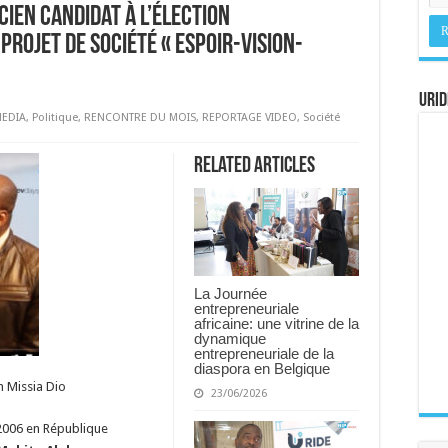
cien candidat à l’élection
projet de société « Espoir-Vision-
URID
MEDIA
,
Politique
,
RENCONTRE DU MOIS
,
REPORTAGE VIDEO
,
Société
Related Articles
La Journée
entrepreneuriale
africaine: une vitrine de la
dynamique
entrepreneuriale de la
diaspora en Belgique
n Missia Dio
23/06/2026
e 2006 en République