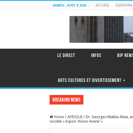
ACCUEIL
DIASPORA
SAMEDI , AOÛT 8 2026
LE DIRECT
INFOS
BIP NEW
ARTS CULTURES ET DIVERTISSEMENT
Breaking News
Home
/
AFRIQUE
/
Dr. Georges Makita Alula, an
société « Espoir-Vision-Avenir »