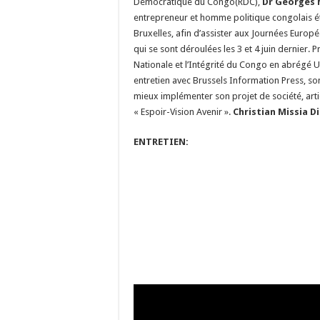
Démocratique du Congo(RDC),
Dr Georges 
entrepreneur et homme politique congolais é
Bruxelles, afin d’assister aux Journées Eur
qui se sont déroulées les 3 et 4 juin dernier. P
Nationale et l’Intégrité du Congo en abrégé U
entretien avec Brussels Information Press, so
mieux implémenter son projet de société, art
« Espoir-Vision Avenir ».
Christian Missia D
ENTRETIEN: