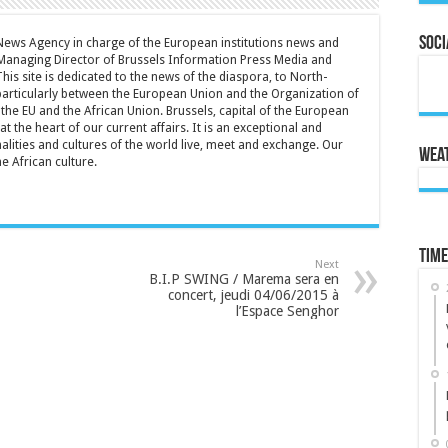
Soci
 News Agency in charge of the European institutions news and
Managing Director of Brussels Information Press Media and
is site is dedicated to the news of the diaspora, to North-
particularly between the European Union and the Organization of
the EU and the African Union. Brussels, capital of the European
t the heart of our current affairs. It is an exceptional and
lities and cultures of the world live, meet and exchange. Our
Wea
he African culture.
Time
Next
B.I.P SWING / Marema sera en
concert, jeudi 04/06/2015 à
l’Espace Senghor