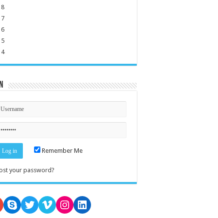
18
17
16
15
14
n
Remember Me
ost your password?
oogle
Skype
Twitter
Vimeo
Instagram
LinkedIn