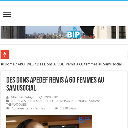
Home
/
ARCHIVES
/
Des Dons APEDEF remis à 60 femmes au Samusocial
Des Dons APEDEF remis à 60 femmes au
Samusocial
Ghislain Zobiyo
09/03/2018
ARCHIVES
,
BIP FLASH
,
DIASPORA
,
REPORTAGE VIDEO
,
Société
,
THEMATIQUES
sur
Commentaires fermés
2,398 Views
Des
Dons
APEDEF
remis
à