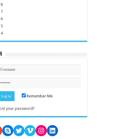
18
17
16
15
14
n
Remember Me
ost your password?
oogle
Skype
Twitter
Vimeo
Instagram
LinkedIn