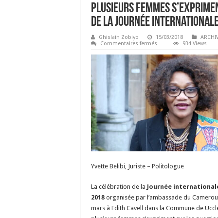
Plusieurs Femmes s’exprimen
de la Journée international
Ghislain Zobiyo
15/03/2018
ARCHI
sur
Commentaires fermés
934 Views
Plusieurs
Femmes
s’expriment
sur
la
question
du
genre
à
l’occasion
de
la
Journée
internationale
de
la
femme
Yvette Belibi, Juriste – Politologue
La célébration de la
Journée international
2018
organisée par l’ambassade du Cameroun
mars à Edith Cavell dans la Commune de Uccl