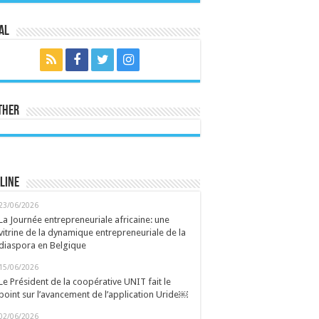
al
ther
line
23/06/2026
La Journée entrepreneuriale africaine: une
vitrine de la dynamique entrepreneuriale de la
diaspora en Belgique
15/06/2026
Le Président de la coopérative UNIT fait le
point sur l’avancement de l’application Uride￼
02/06/2026