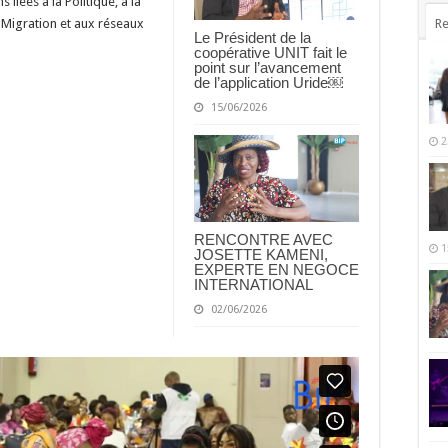
liées à la Politique, à la
la Migration et aux réseaux
Re
Le Président de la
coopérative UNIT fait le
point sur l’avancement
de l’application Uride￼
15/06/2026
2
RENCONTRE AVEC
1
JOSETTE KAMENI,
EXPERTE EN NEGOCE
INTERNATIONAL
02/06/2026