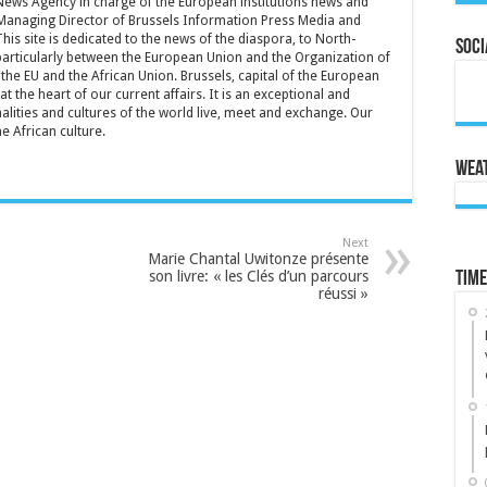
 News Agency in charge of the European institutions news and
Managing Director of Brussels Information Press Media and
is site is dedicated to the news of the diaspora, to North-
Soci
particularly between the European Union and the Organization of
the EU and the African Union. Brussels, capital of the European
t the heart of our current affairs. It is an exceptional and
lities and cultures of the world live, meet and exchange. Our
he African culture.
Wea
Next
Marie Chantal Uwitonze présente
son livre: « les Clés d’un parcours
Time
réussi »