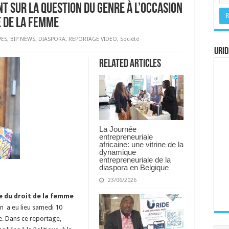
t sur la question du genre à l’occasion
e de la femme
VES
,
BIP NEWS
,
DIASPORA
,
REPORTAGE VIDEO
,
Société
URID
Related Articles
La Journée
entrepreneuriale
africaine: une vitrine de la
dynamique
entrepreneuriale de la
diaspora en Belgique
23/06/2026
e du droit de la femme
 a eu lieu samedi 10
e. Dans ce reportage,