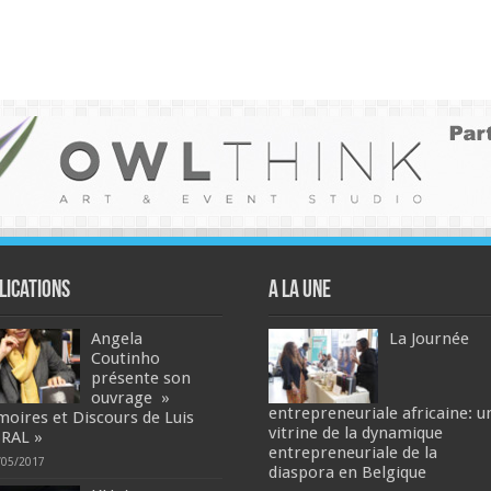
lications
A la une
Angela
La Journée
Coutinho
présente son
ouvrage »
entrepreneuriale africaine: u
oires et Discours de Luis
vitrine de la dynamique
RAL »
entrepreneuriale de la
/05/2017
diaspora en Belgique