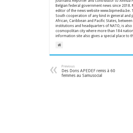
Journalist Reporter and contributor to Xinhua
Belgian federal government news since 2018. 
editor of the news website www.bipmedia.be. Th
South cooperation of any kind in general and 
African, Caribbean and Pacific States, between 
institutions and headquarters of NATO, is also a
cosmopolitan city where more than 184 nationa
information site also gives a special place to t
Previous
Des Dons APEDEF remis à 60
femmes au Samusocial