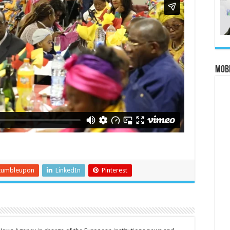
MOBI
tumbleupon
LinkedIn
Pinterest