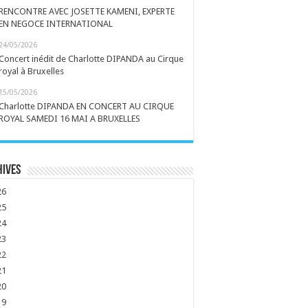
RENCONTRE AVEC JOSETTE KAMENI, EXPERTE
EN NEGOCE INTERNATIONAL
24/05/2026
Concert inédit de Charlotte DIPANDA au Cirque
royal à Bruxelles
15/05/2026
Charlotte DIPANDA EN CONCERT AU CIRQUE
ROYAL SAMEDI 16 MAI A BRUXELLES
hives
26
25
24
23
22
21
20
19