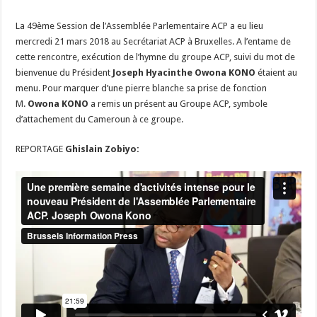
préside
sa
La 49ème Session de l’Assemblée Parlementaire ACP a eu lieu
première
plénière
mercredi 21 mars 2018 au Secrétariat ACP à Bruxelles. A l’entame de
de
l’Assemblée
cette rencontre, exécution de l’hymne du groupe ACP, suivi du mot de
Parlementaire
bienvenue du Président
Joseph Hyacinthe Owona KONO
étaient au
ACP
(2ème
menu. Pour marquer d’une pierre blanche sa prise de fonction
partie)
M.
Owona KONO
a remis un présent au Groupe ACP, symbole
d’attachement du Cameroun à ce groupe.
REPORTAGE
Ghislain Zobiyo: