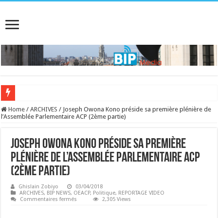
Home
/
ARCHIVES
/
Joseph Owona Kono préside sa première plénière de
l’Assemblée Parlementaire ACP (2ème partie)
Joseph Owona Kono préside sa première
plénière de l’Assemblée Parlementaire ACP
(2ème partie)
Ghislain Zobiyo
03/04/2018
ARCHIVES
,
BIP NEWS
,
OEACP
,
Politique
,
REPORTAGE VIDEO
sur
Commentaires fermés
2,305 Views
Joseph
Owona
Kono