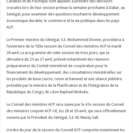
Caraïbes et du Pacifique sont appelés à prendre des décisions
du
cruciales lors de leur session prévue la semaine prochaine à Dakar, au
développement,
les
Sénégal, pour examiner des questions touchant le développement
questions
politiques
économique durable, le commerce et la vie politique dans les pays
au
ACP.
menu
Le Premier ministre du Sénégal, S.E. Mohammed Dionne, procèdera à
l’ouverture de la 103e session du Conseil des ministres ACP le mardi
26 avril. Le programme de cette session de trois jours, qui se
déroulera du 25 au 27 avril, prévoit notamment des réunions
préparatoires du Comité ministériel de coopération pour le
financement du développement, des consultations ministérielles sur
les produits de base (sucre, coton et banane) et une séance plénière
présidée par le ministre de la Planification et de l’Intégration de la
République du Congo, M. Léon Raphaël Mokoko.
Le Conseil des ministres ACP sera suivie par la 41e session du Conseil
des ministres conjoint ACP-UE, les 28 et 29 avril, qui sera officiellement
ouverte par le Président du Sénégal, S.E. M. Macky Sall.
L’ordre du jour de la session du Conseil ACP comporte notamment les