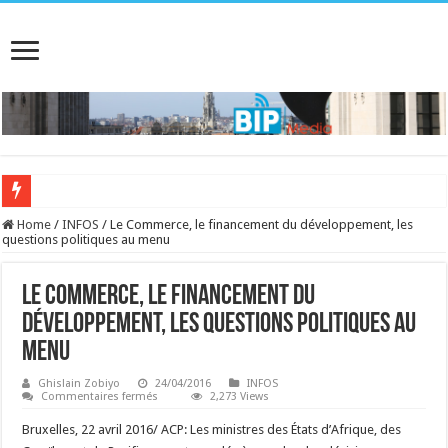
Home
/
INFOS
/
Le Commerce, le financement du développement, les
questions politiques au menu
Le Commerce, le financement du
développement, les questions politiques au
menu
Ghislain Zobiyo
24/04/2016
INFOS
sur
Commentaires fermés
2,273 Views
Le
Commerce,
Bruxelles, 22 avril 2016/ ACP: Les ministres des États d’Afrique, des
le
financement