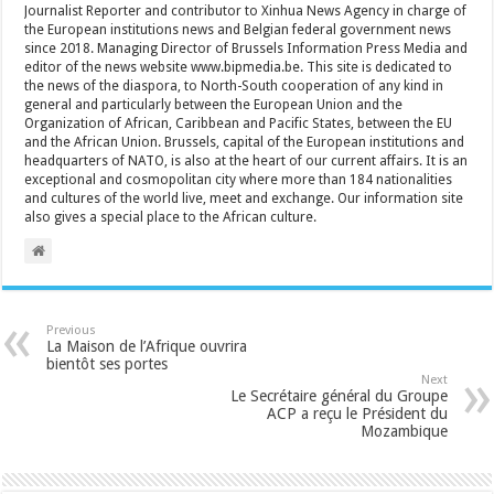
Journalist Reporter and contributor to Xinhua News Agency in charge of
the European institutions news and Belgian federal government news
since 2018. Managing Director of Brussels Information Press Media and
editor of the news website www.bipmedia.be. This site is dedicated to
the news of the diaspora, to North-South cooperation of any kind in
general and particularly between the European Union and the
Organization of African, Caribbean and Pacific States, between the EU
and the African Union. Brussels, capital of the European institutions and
headquarters of NATO, is also at the heart of our current affairs. It is an
exceptional and cosmopolitan city where more than 184 nationalities
and cultures of the world live, meet and exchange. Our information site
also gives a special place to the African culture.
Previous
La Maison de l’Afrique ouvrira
bientôt ses portes
Next
Le Secrétaire général du Groupe
ACP a reçu le Président du
Mozambique