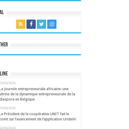
al
ther
line
23/06/2026
La Journée entrepreneuriale africaine: une
vitrine de la dynamique entrepreneuriale de la
diaspora en Belgique
15/06/2026
Le Président de la coopérative UNIT fait le
point sur l’avancement de l’application Uride￼
02/06/2026