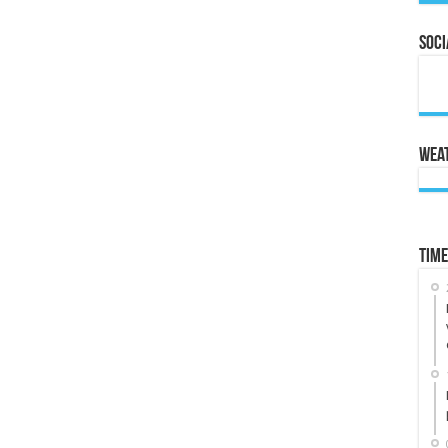
Soci
Wea
Time