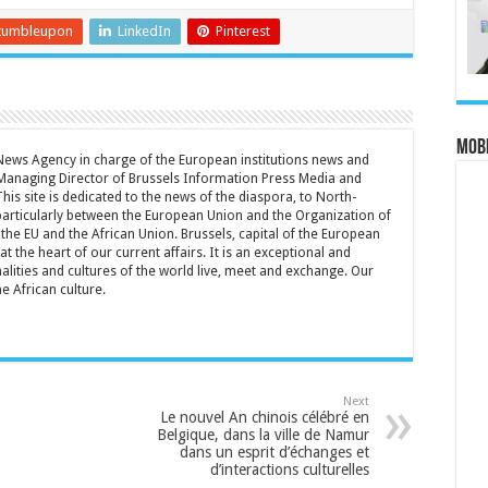
tumbleupon
LinkedIn
Pinterest
MOBI
 News Agency in charge of the European institutions news and
Managing Director of Brussels Information Press Media and
is site is dedicated to the news of the diaspora, to North-
particularly between the European Union and the Organization of
the EU and the African Union. Brussels, capital of the European
t the heart of our current affairs. It is an exceptional and
lities and cultures of the world live, meet and exchange. Our
he African culture.
Next
Le nouvel An chinois célébré en
Belgique, dans la ville de Namur
dans un esprit d’échanges et
d’interactions culturelles