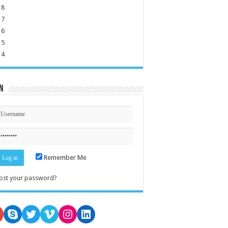
18
17
16
15
14
n
Remember Me
ost your password?
oogle
Skype
Twitter
Vimeo
Instagram
LinkedIn