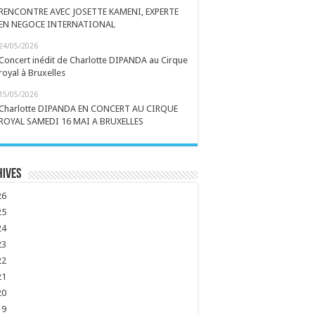
RENCONTRE AVEC JOSETTE KAMENI, EXPERTE
EN NEGOCE INTERNATIONAL
24/05/2026
Concert inédit de Charlotte DIPANDA au Cirque
royal à Bruxelles
15/05/2026
Charlotte DIPANDA EN CONCERT AU CIRQUE
ROYAL SAMEDI 16 MAI A BRUXELLES
hives
26
25
24
23
22
21
20
19