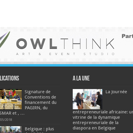
lications
A la une
Signature de
La Journée
Conventions de
financement du
PAGIRN, du
entrepreneuriale africaine: u
SMAR et , …
vitrine de la dynamique
/05/2018
entrepreneuriale de la
diaspora en Belgique
Belgique : plus