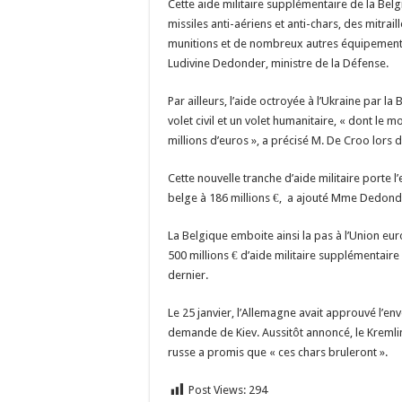
Cette aide militaire supplémentaire de la Be
missiles anti-aériens et anti-chars, des mitrai
munitions et de nombreux autres équipements 
Ludivine Dedonder, ministre de la Défense.
Par ailleurs, l’aide octroyée à l’Ukraine par 
volet civil et un volet humanitaire, « dont le m
millions d’euros », a précisé M. De Croo lors 
Cette nouvelle tranche d’aide militaire porte l’
belge à 186 millions €, a ajouté Mme Dedond
La Belgique emboite ainsi la pas à l’Union eu
500 millions € d’aide militaire supplémentaire 
dernier.
Le 25 janvier, l’Allemagne avait approuvé l’en
demande de Kiev. Aussitôt annoncé, le Kremlin
russe a promis que « ces chars bruleront ».
Post Views:
294