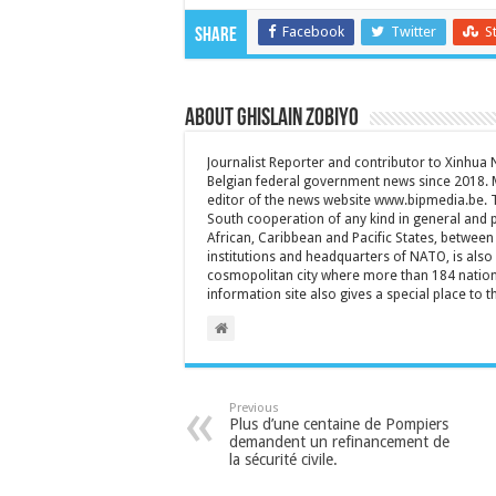
Facebook
Twitter
S
Share
About Ghislain Zobiyo
Journalist Reporter and contributor to Xinhua
Belgian federal government news since 2018. 
editor of the news website www.bipmedia.be. Th
South cooperation of any kind in general and 
African, Caribbean and Pacific States, between 
institutions and headquarters of NATO, is also a
cosmopolitan city where more than 184 nationa
information site also gives a special place to t
Previous
Plus d’une centaine de Pompiers
demandent un refinancement de
la sécurité civile.