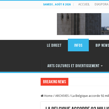
ACCUEIL
DIASPORA
SAMEDI , AOÛT 8 2026
LE DIRECT
INFOS
BIP NEW
ARTS CULTURES ET DIVERTISSEMENT
Breaking News
Home
/
ARCHIVES
/
La Belgique accorde 92 mill