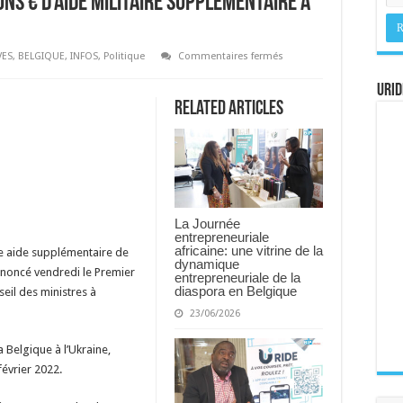
ons € d’aide militaire supplémentaire à
sur
VES
,
BELGIQUE
,
INFOS
,
Politique
Commentaires fermés
La
Belgique
URID
accorde
92
Related Articles
millions
€
d’aide
militaire
supplémentaire
à
l’Ukraine
La Journée
entrepreneuriale
africaine: une vitrine de la
e aide supplémentaire de
dynamique
annoncé vendredi le Premier
entrepreneuriale de la
diaspora en Belgique
eil des ministres à
23/06/2026
a Belgique à l’Ukraine,
février 2022.