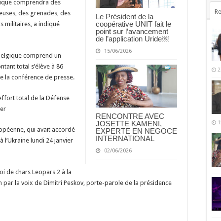
lgique comprendra des
Re
lleuses, des grenades, des
Le Président de la
coopérative UNIT fait le
militaires, a indiqué
point sur l’avancement
de l’application Uride￼
15/06/2026
la Belgique comprend un
ontant total s’élève à 86
2
de la conférence de presse.
effort total de la Défense
er
RENCONTRE AVEC
1
JOSETTE KAMENI,
ropéenne, qui avait accordé
EXPERTE EN NEGOCE
INTERNATIONAL
à l’Ukraine lundi 24 janvier
02/06/2026
voi de chars Leopars 2 à la
 par la voix de Dimitri Peskov, porte-parole de la présidence