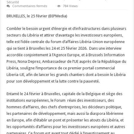
Sécurité
sur
Commentaires fermés
784 Views
Le
forum
BRUXELLES, le 25 février (BIPMedia)
d’affaires
Libéria-
Union
Combler le besoin urgent d‘énergie et d’infrastructures dans plusieurs
européenne
vise
secteurs du Libéria et attirer d’avantage les investisseurs européens,
à
l’investissement
telle est l’idée centrale du forum d‘affaires Libéria-Union européenne
des
qui se tient à Bruxelles les 24 et 25 février 2026. Dans une interview
grands
chantiers
accordée conjointement à l’Agence Europe, et à Brussels Information
de
développement
Press, Nona Deprez, Ambassadeur de l’UE auprès de la République du
au
Libéria, souligne l’importance de ce premier portail commercial
Libéria
￼
Liberia-UE, afin de lancer les grands chantiers dont a besoin le Libéria
pour son développement et la lutte contre la pauvreté.
Entamé le 24 février à Bruxelles, capitale de la Belgique et siège des
institutions européennes, le Forum réuni des investisseurs, des
hommes d’affaires, des chefs d’entreprises, les décideurs politique,
les partenaires de développement, mais aussi la diaspora libérienne
en Europe, afin d’établir un pont et présenter les atouts du Libéria, et
les opportunités d’affaires pour les investisseurs européens et autres
partenaires. Ce forum est avant tout dédié à l’investissement au