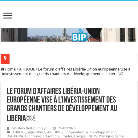
Home
/
AFRIQUE
/
Le forum d’affaires Libéria-Union européenne vise à
l’investissement des grands chantiers de développement au Libéria￼
Le forum d’affaires Libéria-Union
européenne vise à l’investissement des
grands chantiers de développement au
Libéria￼
Ghislain Bertin Zobiyo
25/02/2026
AFRIQUE
,
Agriculture
,
ARCHIVES
,
Coopération au Développement
,
DIASPORA
,
Economie
,
Education
,
Emploi
,
Energie
,
INFOS
,
Politique
,
Santé
,