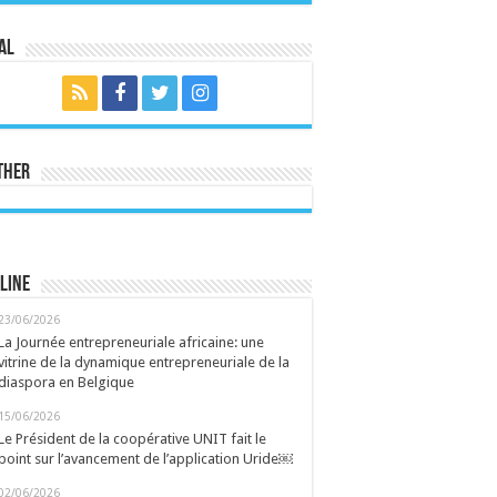
al
ther
line
23/06/2026
La Journée entrepreneuriale africaine: une
vitrine de la dynamique entrepreneuriale de la
diaspora en Belgique
15/06/2026
Le Président de la coopérative UNIT fait le
point sur l’avancement de l’application Uride￼
02/06/2026