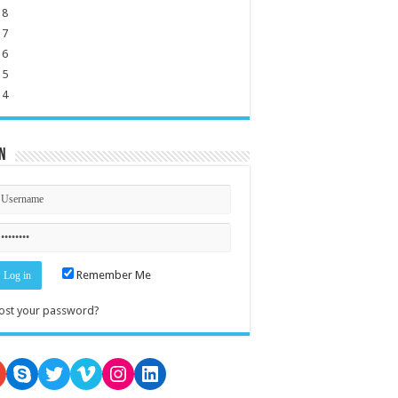
18
17
16
15
14
n
Remember Me
ost your password?
oogle
Skype
Twitter
Vimeo
Instagram
LinkedIn