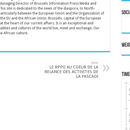
Managing Director of Brussels Information Press Media and
is site is dedicated to the news of the diaspora, to North-
Soci
particularly between the European Union and the Organization of
the EU and the African Union. Brussels, capital of the European
t the heart of our current affairs. It is an exceptional and
lities and cultures of the world live, meet and exchange. Our
he African culture.
Wea
Next
LE RPPO AU COEUR DE LA
RELANCE DES ACTIVITES DE
Time
LA FASCADI