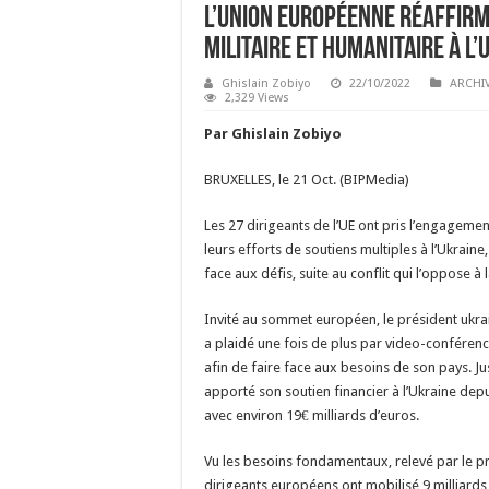
L’Union européenne réaffirme
militaire et humanitaire à l’
Ghislain Zobiyo
22/10/2022
ARCHI
2,329 Views
Par Ghislain Zobiyo
BRUXELLES, le 21 Oct. (BIPMedia)
Les 27 dirigeants de l’UE ont pris l’engageme
leurs efforts de soutiens multiples à l’Ukraine,
face aux défis, suite au conflit qui l’oppose à 
Invité au sommet européen, le président ukr
a plaidé une fois de plus par video-conférence
afin de faire face aux besoins de son pays. Ju
apporté son soutien financier à l’Ukraine depu
avec environ 19€ milliards d’euros.
Vu les besoins fondamentaux, relevé par le pr
dirigeants européens ont mobilisé 9 milliards