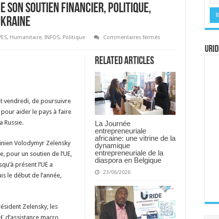
 son soutien financier, politique,
Ukraine
sur
VES
,
Humanitaire
,
INFOS
,
Politique
Commentaires fermés
L’Union
URID
européenne
réaffirme
Related Articles
son
soutien
financier,
politique,
militaire
et
nt vendredi, de poursuivre
humanitaire
à
 pour aider le pays à faire
l’Ukraine
la Russie.
La Journée
entrepreneuriale
africaine: une vitrine de la
ainien Volodymyr Zelensky
dynamique
entrepreneuriale de la
, pour un soutien de l’UE,
diaspora en Belgique
squ’à présent l’UE a
23/06/2026
is le début de l’année,
ésident Zelensky, les
 € d’assistance macro