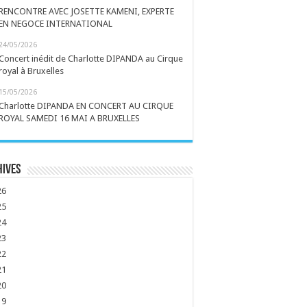
RENCONTRE AVEC JOSETTE KAMENI, EXPERTE
EN NEGOCE INTERNATIONAL
24/05/2026
Concert inédit de Charlotte DIPANDA au Cirque
royal à Bruxelles
15/05/2026
Charlotte DIPANDA EN CONCERT AU CIRQUE
ROYAL SAMEDI 16 MAI A BRUXELLES
hives
26
25
24
23
22
21
20
19