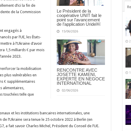
llement d’ici la fin de
Re
Le Président de la
sidente de la Commission
coopérative UNIT fait le
point sur l’avancement
de l’application Uride￼
sont engagés à
15/06/2026
ancés par l’UE, les États-
2
mettre à l’Ukraine d’avoir
cera 1,5 milliards € par mois
 l’année 2023.
renforcer la mobilisation
RENCONTRE AVEC
1
JOSETTE KAMENI,
des plus vulnérables en
EXPERTE EN NEGOCE
ions € supplémentaires
INTERNATIONAL
s alimentaires,
02/06/2026
us touchées telle que
onaux et les institutions bancaires internationales, une
n de l’Ukraine sera tenue le 25 octobre 2022 à Berlin (en
 a fait savoir Charles Michel, Président du Conseil de l’UE.