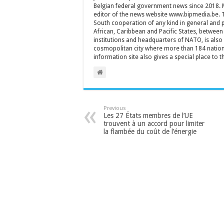
Belgian federal government news since 2018. 
editor of the news website www.bipmedia.be. Th
South cooperation of any kind in general and 
African, Caribbean and Pacific States, between 
institutions and headquarters of NATO, is also a
cosmopolitan city where more than 184 nationa
information site also gives a special place to t
Previous
Les 27 États membres de l’UE
trouvent à un accord pour limiter
la flambée du coût de l’énergie