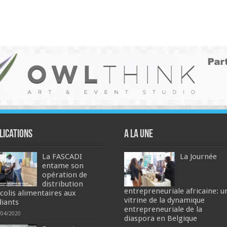
lications
A la une
La FASCADI
La Journée
entame son
opération de
distribution
entrepreneuriale africaine: u
 colis alimentaires aux
vitrine de la dynamique
diants
entrepreneuriale de la
/04/2020
diaspora en Belgique