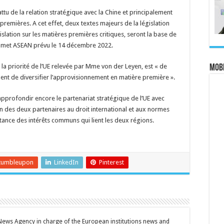
u de la relation stratégique avec la Chine et principalement
 premières. A cet effet, deux textes majeurs de la législation
islation sur les matières premières critiques, seront la base de
ommet ASEAN prévu le 14 décembre 2022.
la priorité de l’UE relevée par Mme von der Leyen, est « de
MOBI
nt de diversifier l’approvisionnement en matière première ».
pprofondir encore le partenariat stratégique de l’UE avec
n des deux partenaires au droit international et aux normes
ortance des intérêts communs qui lient les deux régions.
tumbleupon
LinkedIn
Pinterest
 News Agency in charge of the European institutions news and