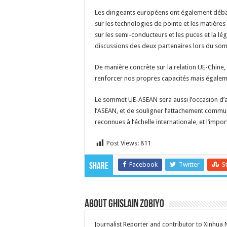
Les dirigeants européens ont également débatt
sur les technologies de pointe et les matières
sur les semi-conducteurs et les puces et la lég
discussions des deux partenaires lors du s
De manière concrète sur la relation UE-Chine, 
renforcer nos propres capacités mais égaleme
Le sommet UE-ASEAN sera aussi l’occasion d’a
l’ASEAN, et de souligner l’attachement commu
reconnues à l’échelle internationale, et l’imp
Post Views:
811
Facebook
Twitter
S
Share
About Ghislain Zobiyo
Journalist Reporter and contributor to Xinhua