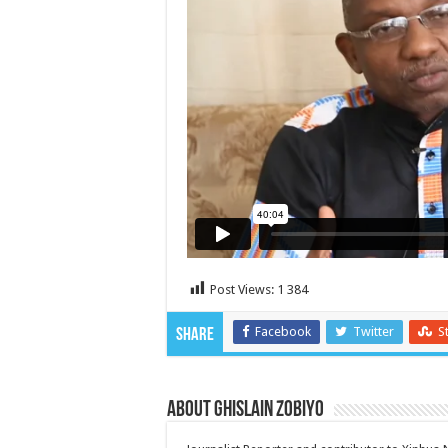
Post Views:
1 384
Facebook
Twitter
S
Share
About Ghislain Zobiyo