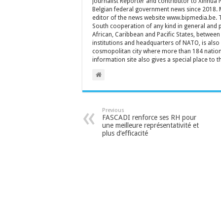
Journalist Reporter and contributor to Xinhua
Belgian federal government news since 2018. 
editor of the news website www.bipmedia.be. Th
South cooperation of any kind in general and 
African, Caribbean and Pacific States, between 
institutions and headquarters of NATO, is also a
cosmopolitan city where more than 184 nationa
information site also gives a special place to t
Previous
FASCADI renforce ses RH pour
une meilleure représentativité et
plus d’efficacité