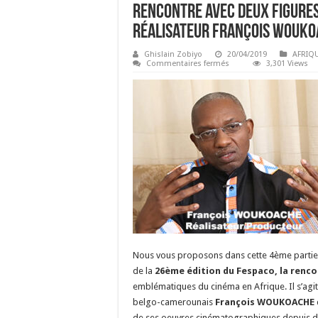
Rencontre avec deux figures
réalisateur François Wouko
Ghislain Zobiyo
20/04/2019
AFRIQ
sur
Commentaires fermés
3,301 Views
Rencontre
avec
deux
figures
du
cinéma
au
FESPACO
2019:
le
réalisateur
François
Woukoache
et
la
Comédienne
Oliva
Ouedraogo
Nous vous proposons dans cette 4ème partie
de la
26ème édition du Fespaco, la renc
emblématiques du cinéma en Afrique. Il s’agit
belgo-camerounais
François WOUKOACHE
de ses oeuvres cinématographiques depuis d