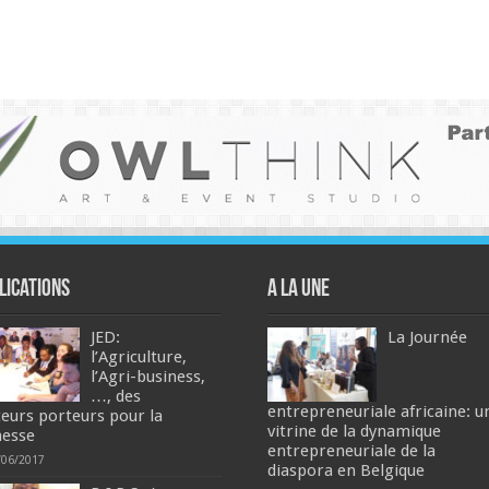
lications
A la une
JED:
La Journée
l’Agriculture,
l’Agri-business,
…, des
entrepreneuriale africaine: u
teurs porteurs pour la
vitrine de la dynamique
nesse
entrepreneuriale de la
/06/2017
diaspora en Belgique