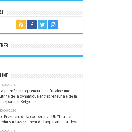
al
ther
line
23/06/2026
La Journée entrepreneuriale africaine: une
vitrine de la dynamique entrepreneuriale de la
diaspora en Belgique
15/06/2026
Le Président de la coopérative UNIT fait le
point sur l’avancement de l’application Uride￼
02/06/2026