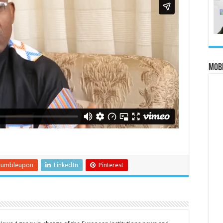
MOBI
tumbleupon
LinkedIn
Pinterest