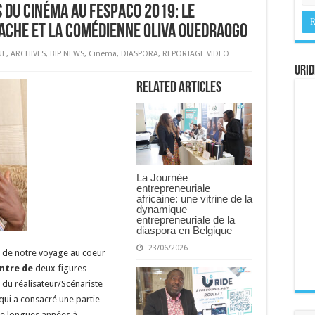
 du cinéma au FESPACO 2019: le
ache et la Comédienne Oliva Ouedraogo
UE
,
ARCHIVES
,
BIP NEWS
,
Cinéma
,
DIASPORA
,
REPORTAGE VIDEO
URID
Related Articles
La Journée
entrepreneuriale
africaine: une vitrine de la
dynamique
entrepreneuriale de la
diaspora en Belgique
23/06/2026
 de notre voyage au coeur
ontre de
deux figures
 du réalisateur/Scénariste
qui a consacré une partie
e longues années à