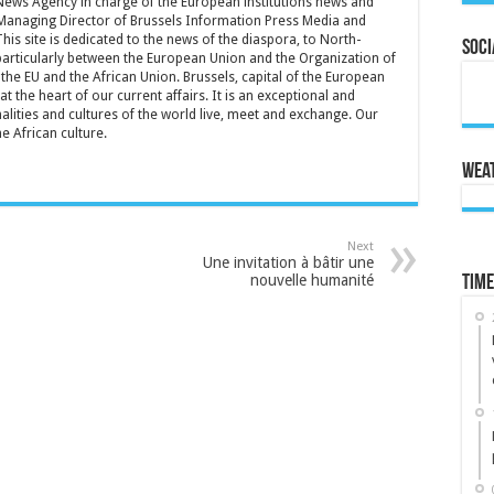
 News Agency in charge of the European institutions news and
Managing Director of Brussels Information Press Media and
is site is dedicated to the news of the diaspora, to North-
Soci
particularly between the European Union and the Organization of
the EU and the African Union. Brussels, capital of the European
t the heart of our current affairs. It is an exceptional and
lities and cultures of the world live, meet and exchange. Our
he African culture.
Wea
Next
Une invitation à bâtir une
nouvelle humanité
Time