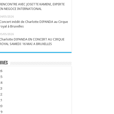
RENCONTRE AVEC JOSETTE KAMENI, EXPERTE
EN NEGOCE INTERNATIONAL
24/05/2026
Concert inédit de Charlotte DIPANDA au Cirque
royal à Bruxelles
15/05/2026
Charlotte DIPANDA EN CONCERT AU CIRQUE
ROYAL SAMEDI 16 MAI A BRUXELLES
hives
26
25
24
23
22
21
20
19