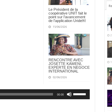
Re
Le Président de la
coopérative UNIT fait le
point sur l’avancement
de l’application Uride￼
15/06/2026
2
RENCONTRE AVEC
1
JOSETTE KAMENI,
EXPERTE EN NEGOCE
INTERNATIONAL
02/06/2026
Utilisez
00:00
les
flèches
haut/bas