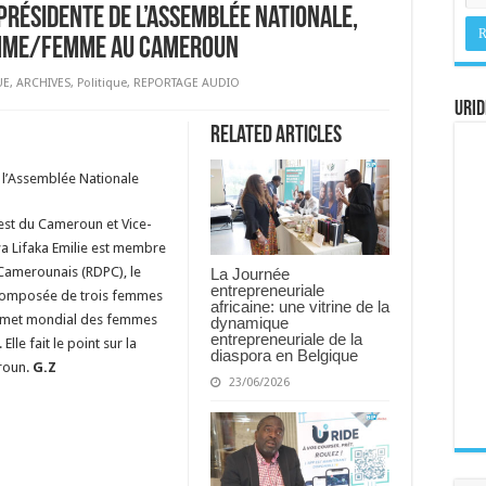
présidente de l’Assemblée Nationale,
homme/femme au Cameroun
UE
,
ARCHIVES
,
Politique
,
REPORTAGE AUDIO
URID
Related Articles
e l’Assemblée Nationale
est du Cameroun et Vice-
a Lifaka Emilie est membre
amerounais (RDPC), le
La Journée
entrepreneuriale
 composée de trois femmes
africaine: une vitrine de la
ommet mondial des femmes
dynamique
entrepreneuriale de la
le fait le point sur la
diaspora en Belgique
roun.
G.Z
23/06/2026