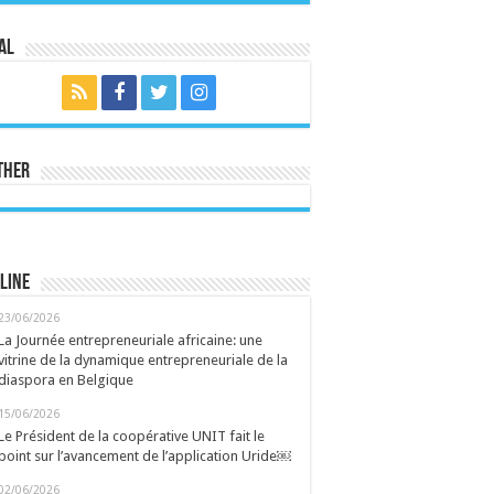
al
ther
line
23/06/2026
La Journée entrepreneuriale africaine: une
vitrine de la dynamique entrepreneuriale de la
diaspora en Belgique
15/06/2026
Le Président de la coopérative UNIT fait le
point sur l’avancement de l’application Uride￼
02/06/2026