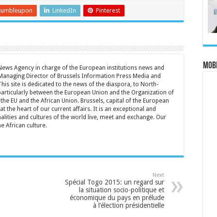
pour
tumbleupon
LinkedIn
Pinterest
augmenter
ou
diminuer
le
volume.
MOBI
 News Agency in charge of the European institutions news and
Managing Director of Brussels Information Press Media and
is site is dedicated to the news of the diaspora, to North-
particularly between the European Union and the Organization of
the EU and the African Union. Brussels, capital of the European
t the heart of our current affairs. It is an exceptional and
lities and cultures of the world live, meet and exchange. Our
he African culture.
Next
Spécial Togo 2015: un regard sur
la situation socio-politique et
économique du pays en prélude
à l’élection présidentielle