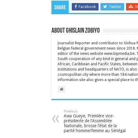
Facebook
Twitter
S
Share
About Ghislain Zobiyo
Journalist Reporter and contributor to Xinhua
Belgian federal government news since 2018. 
editor of the news website www.bipmedia.be. Th
South cooperation of any kind in general and 
African, Caribbean and Pacific States, between 
institutions and headquarters of NATO, is also a
cosmopolitan city where more than 184 nationa
information site also gives a special place to t
Previous
Awa Gueye, Première vice-
présidente de l’Assemblée
Nationale, brosse l’état de la
parité homme/femme au Sénégal