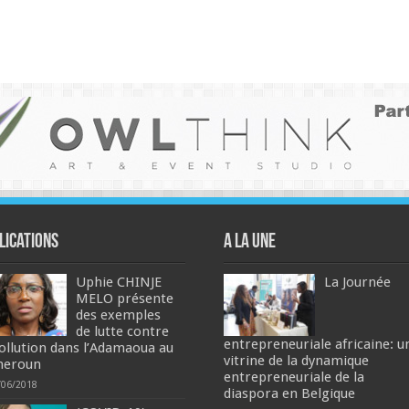
lications
A la une
Uphie CHINJE
La Journée
MELO présente
des exemples
de lutte contre
entrepreneuriale africaine: u
pollution dans l’Adamaoua au
vitrine de la dynamique
meroun
entrepreneuriale de la
/06/2018
diaspora en Belgique