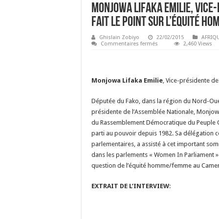
Monjowa Lifaka Emilie, Vice-
fait le point sur l’équité 
Ghislain Zobiyo
22/02/2015
AFRIQ
sur
Commentaires fermés
2,460 Views
Monjowa
Lifaka
Emilie,
Vice-
présidente
Monjowa Lifaka Emilie
, Vice-présidente d
de
l’Assemblée
Nationale,
Députée du Fako, dans la région du Nord-Ou
fait
le
présidente de l’Assemblée Nationale, Monjow
point
sur
du Rassemblement Démocratique du Peuple C
l’équité
homme/femme
parti au pouvoir depuis 1982. Sa délégation
au
parlementaires, a assisté à cet important s
Cameroun
dans les parlements « Women In Parliament ». El
question de l’équité homme/femme au Came
EXTRAIT DE L’INTERVIEW
:
Lecteur
audio