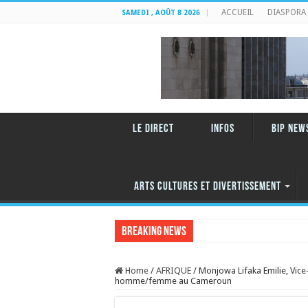
ACCUEIL
DIASPORA
SAMEDI , AOÛT 8 2026
LE DIRECT
INFOS
BIP NEW
ARTS CULTURES ET DIVERTISSEMENT
Breaking News
RENCONTRE AV
Home
/
AFRIQUE
/
Monjowa Lifaka Emilie, Vice-
homme/femme au Cameroun