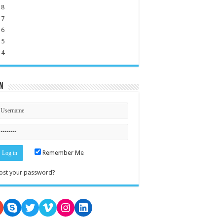
18
17
16
15
14
n
Remember Me
ost your password?
oogle
Skype
Twitter
Vimeo
Instagram
LinkedIn