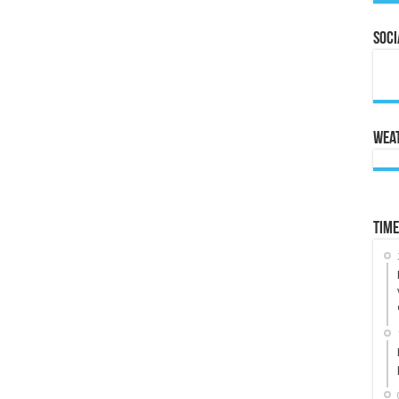
Soci
Wea
Time