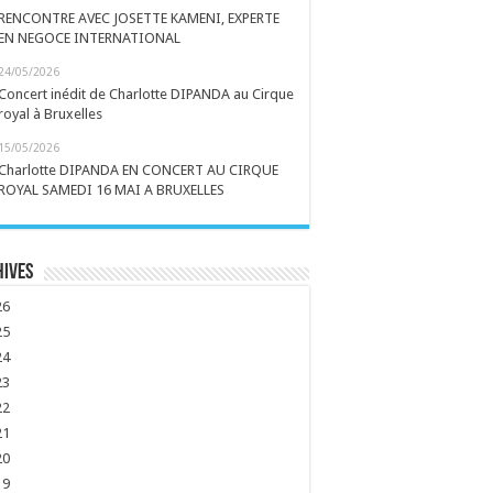
RENCONTRE AVEC JOSETTE KAMENI, EXPERTE
EN NEGOCE INTERNATIONAL
24/05/2026
Concert inédit de Charlotte DIPANDA au Cirque
royal à Bruxelles
15/05/2026
Charlotte DIPANDA EN CONCERT AU CIRQUE
ROYAL SAMEDI 16 MAI A BRUXELLES
hives
26
25
24
23
22
21
20
19