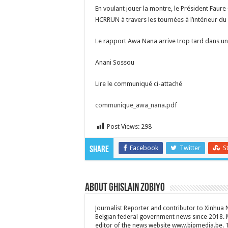
En voulant jouer la montre, le Président Faure 
HCRRUN à travers les tournées à l’intérieur du
Le rapport Awa Nana arrive trop tard dans un 
Anani Sossou
Lire le communiqué ci-attaché
communique_awa_nana.pdf
Post Views:
298
Facebook
Twitter
S
Share
About Ghislain Zobiyo
Journalist Reporter and contributor to Xinhua
Belgian federal government news since 2018. 
editor of the news website www.bipmedia.be. Th