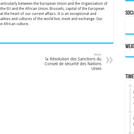
particularly between the European Union and the Organization of
the EU and the African Union. Brussels, capital of the European
Soci
t the heart of our current affairs. It is an exceptional and
lities and cultures of the world live, meet and exchange. Our
he African culture.
Wea
Next
la Résolution des Sanctions du
Conseil de sécurité des Nations
Unies
Time