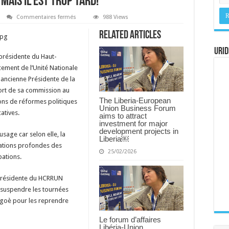
mais il est trop tard!
sur
Commentaires fermés
988 Views
Sur
les
Related Articles
réformes
politiques,
mais
URID
présidente du Haut-
il
est
cement de l’Unité Nationale
trop
tard!
 ancienne Présidente de la
ort de sa commission au
The Liberia-European
ons de réformes politiques
Union Business Forum
atives.
aims to attract
investment for major
development projects in
 usage car selon elle, la
Liberia￼
rations profondes des
25/02/2026
pations.
 Présidente du HCRRUN
t suspendre les tournées
’Agoè pour les reprendre
Le forum d’affaires
Libéria-Union