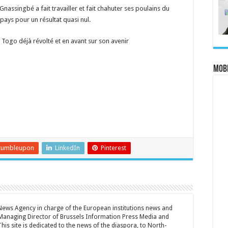
Gnassingbé a fait travailler et fait chahuter ses poulains du
 pays pour un résultat quasi nul.
Togo déjà révolté et en avant sur son avenir
MOBI
tumbleupon
LinkedIn
Pinterest
 News Agency in charge of the European institutions news and
Managing Director of Brussels Information Press Media and
is site is dedicated to the news of the diaspora, to North-