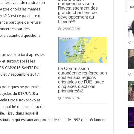
calités avant de rendre son
européenne vise à
Re
l’investissement des
e Agoè ont-ils les mêmes
grands chantiers de
es? N’est ce pas faire de
développement au
Libéria￼
ent à part que de refuser
 concernés par des
25/02/2026
oilà autant de questions
2
 arrive trop tard après les
 et surtout après les
NP-G6-CAP2015-SANTE DU
La Commission
européenne renforce son
s 6 et 7 septembre 2017.
1
soutien aux régions
orientales de l’UE, avec
cinq axes d’actions
 politiques ne pourrait
prioritaires￼
recyclés du RTP/UNIR à
19/02/2026
omla Dodzi Kokoroko et
isqualifié dans un tissu de
le. Tissu dans lequel il
nstitution qui est aux antipodes de celle de 1992 que réclament