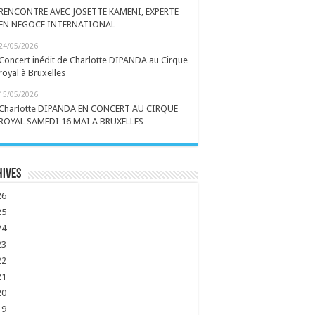
RENCONTRE AVEC JOSETTE KAMENI, EXPERTE
EN NEGOCE INTERNATIONAL
24/05/2026
Concert inédit de Charlotte DIPANDA au Cirque
royal à Bruxelles
15/05/2026
Charlotte DIPANDA EN CONCERT AU CIRQUE
ROYAL SAMEDI 16 MAI A BRUXELLES
hives
26
25
24
23
22
21
20
19