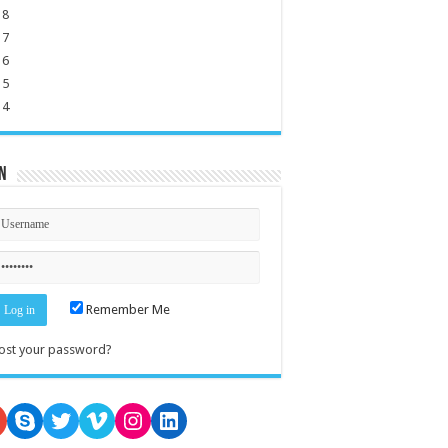
18
17
16
15
14
n
Remember Me
ost your password?
oogle
Skype
Twitter
Vimeo
Instagram
LinkedIn