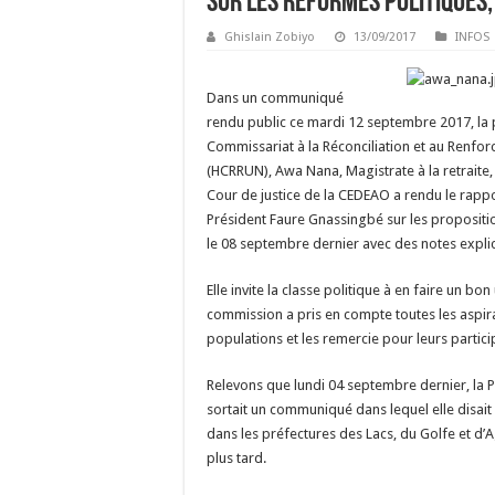
Sur les réformes politiques, 
Ghislain Zobiyo
13/09/2017
INFOS
Dans un communiqué
rendu public ce mardi 12 septembre 2017, la 
Commissariat à la Réconciliation et au Renfor
(HCRRUN), Awa Nana, Magistrate à la retraite,
Cour de justice de la CEDEAO a rendu le rapp
Président Faure Gnassingbé sur les propositi
le 08 septembre dernier avec des notes explic
Elle invite la classe politique à en faire un bon
commission a pris en compte toutes les aspi
populations et les remercie pour leurs partici
Relevons que lundi 04 septembre dernier, la
sortait un communiqué dans lequel elle disai
dans les préfectures des Lacs, du Golfe et d
plus tard.