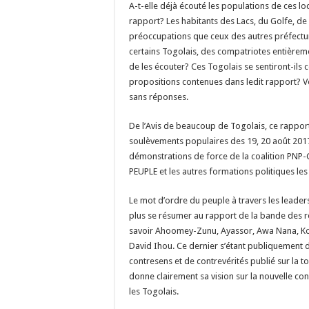
A-t-elle déjà écouté les populations de ces lo
rapport? Les habitants des Lacs, du Golfe, d
préoccupations que ceux des autres préfectur
certains Togolais, des compatriotes entièrem
de les écouter? Ces Togolais se sentiront-ils
propositions contenues dans ledit rapport? V
sans réponses.
De l’Avis de beaucoup de Togolais, ce rapport
soulèvements populaires des 19, 20 août 2017
démonstrations de force de la coalition P
PEUPLE et les autres formations politiques le
Le mot d’ordre du peuple à travers les leaders
plus se résumer au rapport de la bande des 
savoir Ahoomey-Zunu, Ayassor, Awa Nana, K
David Ihou. Ce dernier s’étant publiquement d
contresens et de contrevérités publié sur la toi
donne clairement sa vision sur la nouvelle co
les Togolais.