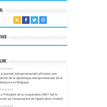
al
ther
line
23/06/2026
La Journée entrepreneuriale africaine: une
vitrine de la dynamique entrepreneuriale de la
diaspora en Belgique
15/06/2026
Le Président de la coopérative UNIT fait le
point sur l’avancement de l’application Uride￼
02/06/2026