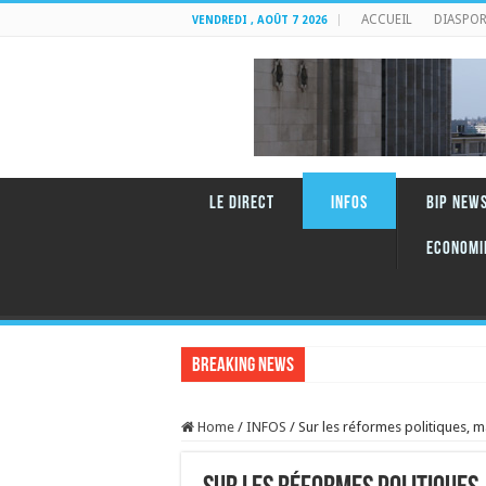
ACCUEIL
DIASPO
VENDREDI , AOÛT 7 2026
LE DIRECT
INFOS
BIP NEW
Economi
Breaking News
RENCONTRE AVEC JOSET
Home
/
INFOS
/
Sur les réformes politiques, mai