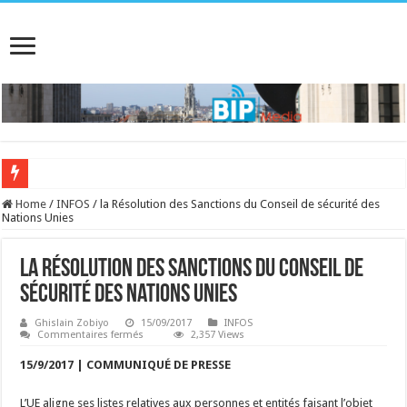
Home
/
INFOS
/
la Résolution des Sanctions du Conseil de sécurité des
Nations Unies
la Résolution des Sanctions du Conseil de
sécurité des Nations Unies
Ghislain Zobiyo
15/09/2017
INFOS
sur
Commentaires fermés
2,357 Views
la
Résolution
15/9/2017 | COMMUNIQUÉ DE PRESSE
des
Sanctions
du
L’UE aligne ses listes relatives aux personnes et entités faisant l’objet
Conseil