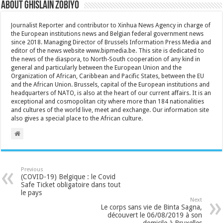
About Ghislain Zobiyo
Journalist Reporter and contributor to Xinhua News Agency in charge of
the European institutions news and Belgian federal government news
since 2018. Managing Director of Brussels Information Press Media and
editor of the news website www.bipmedia.be. This site is dedicated to
the news of the diaspora, to North-South cooperation of any kind in
general and particularly between the European Union and the
Organization of African, Caribbean and Pacific States, between the EU
and the African Union. Brussels, capital of the European institutions and
headquarters of NATO, is also at the heart of our current affairs. It is an
exceptional and cosmopolitan city where more than 184 nationalities
and cultures of the world live, meet and exchange. Our information site
also gives a special place to the African culture.
Previous
(COVID-19) Belgique : le Covid
Safe Ticket obligatoire dans tout
le pays
Next
Le corps sans vie de Binta Sagna,
découvert le 06/08/2019 à son