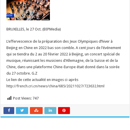
honneur
aux
Jeux
Olympiques
d’hiver
de
Beijing
BRUXELLES, le 27 Oct. (BIPMedia)
2022
L’effervescence de la préparation des Jeux Olympiques d’hiver à
Beijing en Chine en 2022 bas son comble. A cent jours de l’événement
qui se tiendra du 2 au 20 février 2022 à Beijing, un concert spécial de
musique, réunissant les musiciens d’Allemagne, de la Suisse et de la
Chine, dans une plateforme Chine-Europe était donné dans la soirée
du 27 octobre. G.Z
Le lien de cette actualité en images ci-après
http://french.cri.cn/news/china/685/20211027/723632.html
Post Views:
747