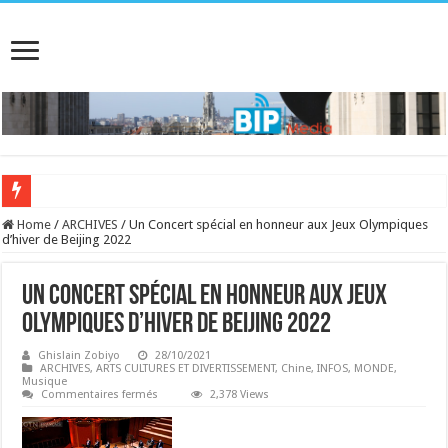
Home
/
ARCHIVES
/
Un Concert spécial en honneur aux Jeux Olympiques
d’hiver de Beijing 2022
Un Concert spécial en honneur aux Jeux
Olympiques d’hiver de Beijing 2022
Ghislain Zobiyo
28/10/2021
ARCHIVES
,
ARTS CULTURES ET DIVERTISSEMENT
,
Chine
,
INFOS
,
MONDE
,
Musique
sur
Commentaires fermés
2,378 Views
Un
Concert
spécial
en