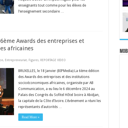
Fédération
enseignants tout comme pour les élèves de
Wallonie
Bruxelles
l’enseignement secondaire …
: 6ème Awards des entreprises et
es africaines
MOBI
ion
,
Entrepreneuriat
,
Figures
,
REPORTAGE VIDEO
BRUXELLES, le 18 Janvier (BIPMedia) La 6ème édition
des Awards des entreprises et des institutions
socioéconomiques africaines, organisée par AB
Communication, a eu lieu le 6 décembre 2024 au
Palais des Congrès du Sofitel Hôtel Ivoire à Abidjan,
la capitale de la Côte d’Ivoire. L’évènement a réuni les
représentants d’autorités …
Read More »