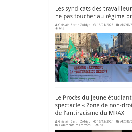
Les syndicats des travailleu
ne pas toucher au régime p
Ghislain Bertin Zobiyo
18/01/2025
ARCHIVE
643
Le Procès du jeune étudiant 
spectacle « Zone de non-dro
de l’antiracisme du MRAX
Ghislain Bertin Zobiyo
16/12/2024
ARCHIVE
sur
Commentaires fermés
701
Le
Procès