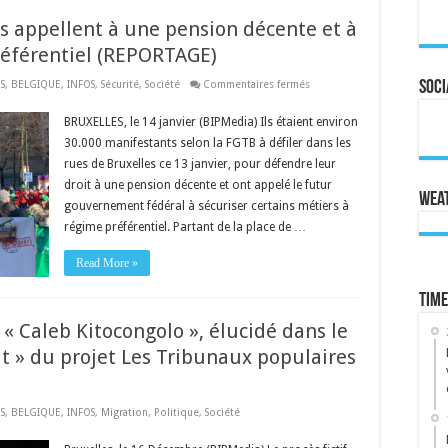
rs appellent à une pension décente et à
référentiel (REPORTAGE)
sur
S
,
BELGIQUE
,
INFOS
,
Sécurité
,
Société
Commentaires fermés
Soci
Les
syndicats
des
BRUXELLES, le 14 janvier (BIPMedia) Ils étaient environ
travailleurs
30.000 manifestants selon la FGTB à défiler dans les
appellent
à
rues de Bruxelles ce 13 janvier, pour défendre leur
une
pension
droit à une pension décente et ont appelé le futur
décente
Wea
et
gouvernement fédéral à sécuriser certains métiers à
à
régime préférentiel. Partant de la place de …
ne
pas
toucher
Read More »
au
régime
préférentiel
Time
(REPORTAGE)
« Caleb Kitocongolo », élucidé dans le
it » du projet Les Tribunaux populaires
S
,
BELGIQUE
,
INFOS
,
Migration
,
Politique
,
Société