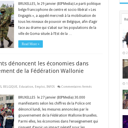
Les
BRUXELLES, le 29 janvier (BIPMedia) Le parti politique
Engagés
belge francophone de centre et socio-libéral « Les
appellent
à
Engagés », a appelé mercredi à la mobilisation de
la
Re
mobilisation
tous les niveaux de pouvoir en Belgique, afin d’agir
de
tous
face au drame qui s’abat sur les populations de la
les
ville de Goma située à l’Est de la …
niveaux
de
pouvoir
Read More »
pour
faire
face
2
à
la
crise
ants dénoncent les économies dans
en
République
ment de la Fédération Wallonie
Démocratique
du
Congo
1
sur
S
,
BELGIQUE
,
Education
,
Emploi
,
INFOS
Commentaires fermés
Belgique :
30.000
manifestants
BRUXELLES le 27 janvier (BIPMedia) 30.000
dénoncent
manifestants selon les chiffres de la Police ont
les
économies
dénoncé lundi, les mesures annoncées par le
dans
l’enseignement
gouvernement de la Fédération Wallonie Bruxelles.
du
gouvernement
Parmi elles, les économies dans l’enseignement qui
de
risquent d’avoir un impact négatif pour les
la