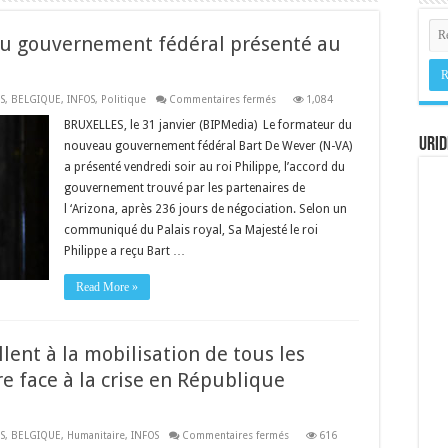
 du gouvernement fédéral présenté au
sur
S
,
BELGIQUE
,
INFOS
,
Politique
Commentaires fermés
1,084
L’Arizona
trouve
BRUXELLES, le 31 janvier (BIPMedia) Le formateur du
un
URID
nouveau gouvernement fédéral Bart De Wever (N-VA)
accord
du
a présenté vendredi soir au roi Philippe, l’accord du
gouvernement fédéral
présenté
gouvernement trouvé par les partenaires de
au
roi
l ‘Arizona, après 236 jours de négociation. Selon un
Philippe
communiqué du Palais royal, Sa Majesté le roi
vendredi
soir
Philippe a reçu Bart …
Read More »
lent à la mobilisation de tous les
e face à la crise en République
sur
S
,
BELGIQUE
,
Humanitaire
,
INFOS
Commentaires fermés
616
Belgique :