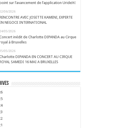
point sur l’avancement de l’application Uride￼
02/06/2026
RENCONTRE AVEC JOSETTE KAMENI, EXPERTE
EN NEGOCE INTERNATIONAL
24/05/2026
Concert inédit de Charlotte DIPANDA au Cirque
royal à Bruxelles
15/05/2026
Charlotte DIPANDA EN CONCERT AU CIRQUE
ROYAL SAMEDI 16 MAI A BRUXELLES
hives
26
25
24
23
22
21