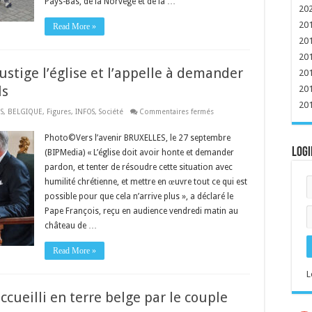
Pays-Bas, de la Norvège et de la …
20
20
Read More »
20
20
ustige l’église et l’appelle à demander
20
ls
20
20
sur
S
,
BELGIQUE
,
Figures
,
INFOS
,
Société
Commentaires fermés
Belgique :
le
Pape
Photo©Vers l’avenir BRUXELLES, le 27 septembre
François
Logi
(BIPMedia) « L’église doit avoir honte et demander
fustige
l’église
pardon, et tenter de résoudre cette situation avec
et
l’appelle
humilité chrétienne, et mettre en œuvre tout ce qui est
à
demander
possible pour que cela n’arrive plus », a déclaré le
pardon
Pape François, reçu en audience vendredi matin au
face
aux
château de …
abus
sexuels
Read More »
L
ccueilli en terre belge par le couple