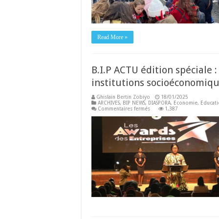
Read More »
B.I.P ACTU édition spéciale 
institutions socioéconomiqu
Ghislain Bertin Zobiyo
18/01/2025
ARCHIVES
,
BIP NEWS
,
DIASPORA
,
Economie
,
Educat
sur
Commentaires fermés
1,387
B.I.P
ACTU
édition
spéciale
:
6ème
Awards
des
entreprises
et
institutions
socioéconomiques
africaines