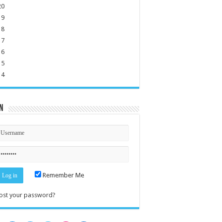
20
19
18
17
16
15
14
n
Remember Me
ost your password?