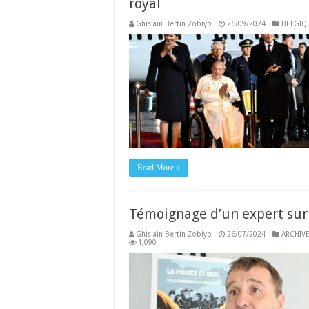
royal
Ghislain Bertin Zobiyo
26/09/2024
BELGIQ
Read More »
Témoignage d’un expert sur l
Ghislain Bertin Zobiyo
26/07/2024
ARCHIVE
1,090