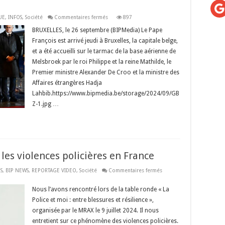
G
sur
UE
,
INFOS
,
Société
Commentaires fermés
897
Belgique :
le
BRUXELLES, le 26 septembre (BIPMedia) Le Pape
Pape
François est arrivé jeudi à Bruxelles, la capitale belge,
François
accueilli
et a été accueilli sur le tarmac de la base aérienne de
en
terre
Melsbroek par le roi Philippe et la reine Mathilde, le
belge
par
Premier ministre Alexander De Croo et la ministre des
le
Affaires étrangères Hadja
couple
royal
Lahbib.https://www.bipmedia.be/storage/2024/09/GB
Z-1.jpg …
es violences policières en France
sur
S
,
BIP NEWS
,
REPORTAGE VIDEO
,
Société
Commentaires fermés
Témoignage
d’un
expert
Nous l’avons rencontré lors de la table ronde « La
sur
Police et moi : entre blessures et résilience »,
les
violences
organisée par le MRAX le 9 juillet 2024. Il nous
policières
en
entretient sur ce phénomène des violences policières.
France