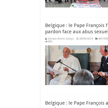
équitables
Belgique : le Pape François f
pardon face aux abus sexue
Ghislain Bertin Zobiyo
28/09/2024
ARCHIVE
895
Belgique : le Pape François a