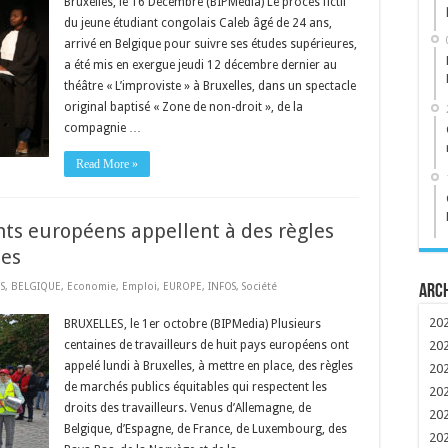
Bruxelles, le 16 Décembre (BIPMedia) Le procès fictif
du jeune étudiant congolais Caleb âgé de 24 ans,
arrivé en Belgique pour suivre ses études supérieures,
a été mis en exergue jeudi 12 décembre dernier au
théâtre « L’improviste » à Bruxelles, dans un spectacle
original baptisé « Zone de non-droit », de la
compagnie …
Read More »
ts européens appellent à des règles
les
S
,
BELGIQUE
,
Economie
,
Emploi
,
EUROPE
,
INFOS
,
Société
Arc
20
BRUXELLES, le 1er octobre (BIPMedia) Plusieurs
centaines de travailleurs de huit pays européens ont
20
appelé lundi à Bruxelles, à mettre en place, des règles
20
de marchés publics équitables qui respectent les
20
droits des travailleurs. Venus d’Allemagne, de
20
Belgique, d’Espagne, de France, de Luxembourg, des
20