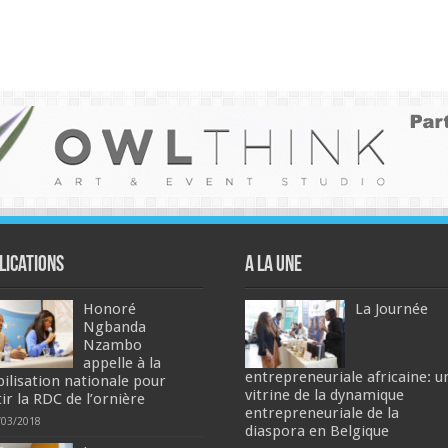
lications
A la une
Honoré
La Journée
Ngbanda
Nzambo
appelle à la
entrepreneuriale africaine: u
ilisation nationale pour
vitrine de la dynamique
ir la RDC de l’ornière
entrepreneuriale de la
/03/2018
diaspora en Belgique