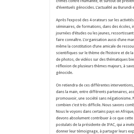
crimes contre l’humanité, et surtout de préven
d’éventuels génocides. L’actualité au Burundi 
Après l’exposé des 4 orateurs sur les activité
séminaires, de formations, dans des écoles, in
journées d’études ou les jeunes, ressortissan
faire connaître. L’organisation aussi d’une ma
même la constitution d’une amicale de ressour
scientifiques sur le thème de l’histoire et de
de photos, de vidéos sur des thématiques bien
réflexion de plusieurs thèmes majeurs, à savoi
génocide.
On retiendra de ces différentes interventions,
dans la main, entre différents partenaires, as
promouvoir, une société sans négationisme. No
combien c’est très difficile. Nous savons comb
Nous le voyons dans certains pays en Afrique
devons absolument contribuer à ce que cette si
postulats de la présidente de IFAC, qui a invi
donner leur témoignage, à partager leurs ex