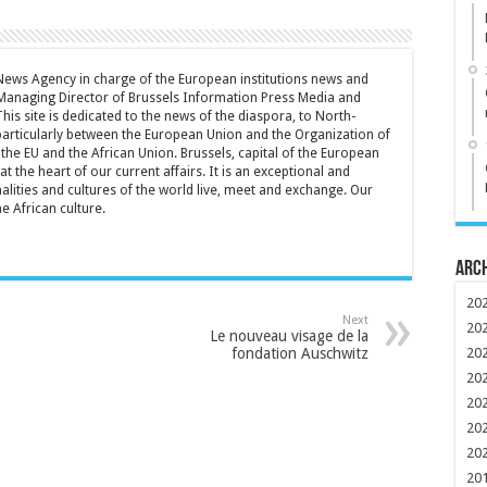
 News Agency in charge of the European institutions news and
Managing Director of Brussels Information Press Media and
is site is dedicated to the news of the diaspora, to North-
particularly between the European Union and the Organization of
the EU and the African Union. Brussels, capital of the European
t the heart of our current affairs. It is an exceptional and
lities and cultures of the world live, meet and exchange. Our
he African culture.
Arc
20
Next
20
Le nouveau visage de la
fondation Auschwitz
20
20
20
20
20
20