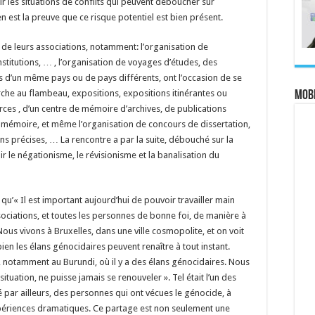
ir les situations de conflits qui peuvent déboucher sur
en est la preuve que ce risque potentiel est bien présent.
s de leurs associations, notamment: l’organisation de
stitutions, … , l’organisation de voyages d’études, des
ts d’un même pays ou de pays différents, ont l’occasion de se
rche au flambeau, expositions, expositions itinérantes ou
MOBI
ces , d’un centre de mémoire d’archives, de publications
 la mémoire, et même l’organisation de concours de dissertation,
s précises, … La rencontre a par la suite, débouché sur la
r le négationisme, le révisionisme et la banalisation du
 qu’« Il est important aujourd’hui de pouvoir travailler main
sociations, et toutes les personnes de bonne foi, de manière à
us vivons à Bruxelles, dans une ville cosmopolite, et on voit
ien les élans génocidaires peuvent renaître à tout instant.
, notamment au Burundi, où il y a des élans génocidaires. Nous
tuation, ne puisse jamais se renouveler ». Tel était l’un des
té par ailleurs, des personnes qui ont vécues le génocide, à
périences dramatiques. Ce partage est non seulement une