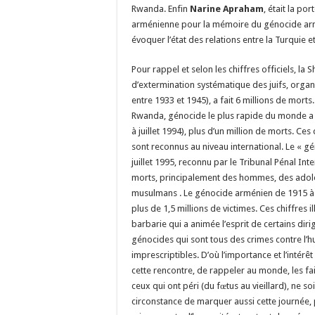
Rwanda. Enfin
Narine Apraham
, était la po
arménienne pour la mémoire du génocide arm
évoquer l’état des relations entre la Turquie e
Pour rappel et selon les chiffres officiels, la
d’extermination systématique des juifs, organ
entre 1933 et 1945), a fait 6 millions de morts
Rwanda, génocide le plus rapide du monde a c
à juillet 1994), plus d’un million de morts. C
sont reconnus au niveau international. Le « g
juillet 1995, reconnu par le Tribunal Pénal Inte
morts, principalement des hommes, des adol
musulmans . Le génocide arménien de 1915 à 
plus de 1,5 millions de victimes. Ces chiffres il
barbarie qui a animée l’esprit de certains diri
génocides qui sont tous des crimes contre l’h
imprescriptibles. D’où l’importance et l’intérê
cette rencontre, de rappeler au monde, les fait
ceux qui ont péri (du fœtus au vieillard), ne s
circonstance de marquer aussi cette journée,