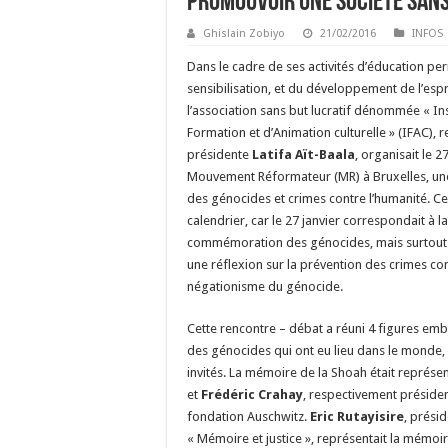
Promouvoir une société san
Ghislain Zobiyo
21/02/2016
INFOS
Dans le cadre de ses activités d’éducation p
sensibilisation, et du développement de l’espr
l’association sans but lucratif dénommée « Ins
Formation et d’Animation culturelle » (IFAC), 
présidente
Latifa Aït-Baala
, organisait le 2
Mouvement Réformateur (MR) à Bruxelles, un
des génocides et crimes contre l’humanité. Ce
calendrier, car le 27 janvier correspondait à l
commémoration des génocides, mais surtout 
une réflexion sur la prévention des crimes con
négationisme du génocide.
Cette rencontre – débat a réuni 4 figures em
des génocides qui ont eu lieu dans le monde
invités. La mémoire de la Shoah était représe
et
Frédéric Crahay
, respectivement présiden
fondation Auschwitz.
Eric Rutayisire
, présid
« Mémoire et justice », représentait la mémoi