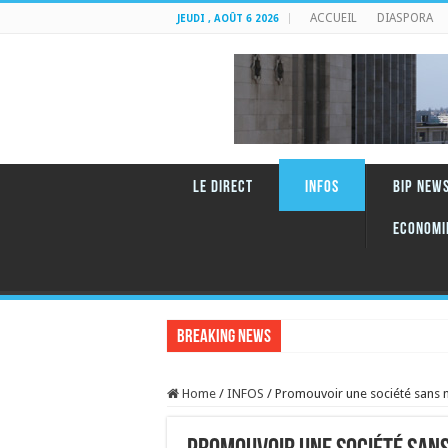
ACCUEIL
DIASPORA
JEUDI , AOÛT 6 2026
LE DIRECT
INFOS
BIP NEW
Economi
Breaking News
RENCONTRE AVEC JOSET
Home
/
INFOS
/
Promouvoir une société sans 