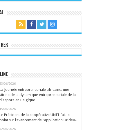
al
ther
line
23/06/2026
La Journée entrepreneuriale africaine: une
vitrine de la dynamique entrepreneuriale de la
diaspora en Belgique
15/06/2026
Le Président de la coopérative UNIT fait le
point sur l’avancement de l’application Uride￼
02/06/2026