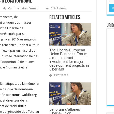
s négationisme
sur
Commentaires fermés
2,347 Views
Promouvoir
une
Related Articles
ermanente, de
société
sans
it critique des masses,
négationisme
URID
titut Libérale de
représentée par sa
7 janvier 2016 au siège du
e rencontre – débat autour
The Liberia-European
 n’était pas un hasard de
Union Business Forum
a journée internationale de
aims to attract
investment for major
l’opportunité de mener
development projects in
tre l’humanité et le
Liberia￼
25/02/2026
blématiques, de la mémoire
, ainsi que de nombreux
ntée par
Henri Goldberg
t et directeur de la
ent de l’asbl Ibuka
Le forum d’affaires
re du génocide des Tutsi au
Libéria-Union