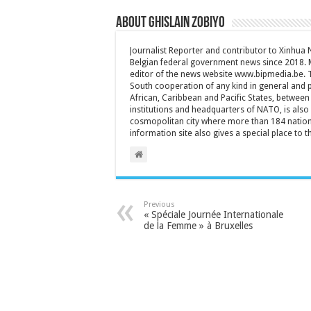
About Ghislain Zobiyo
Journalist Reporter and contributor to Xinhua
Belgian federal government news since 2018. 
editor of the news website www.bipmedia.be. Th
South cooperation of any kind in general and 
African, Caribbean and Pacific States, between 
institutions and headquarters of NATO, is also a
cosmopolitan city where more than 184 nationa
information site also gives a special place to t
Previous
« Spéciale Journée Internationale
de la Femme » à Bruxelles