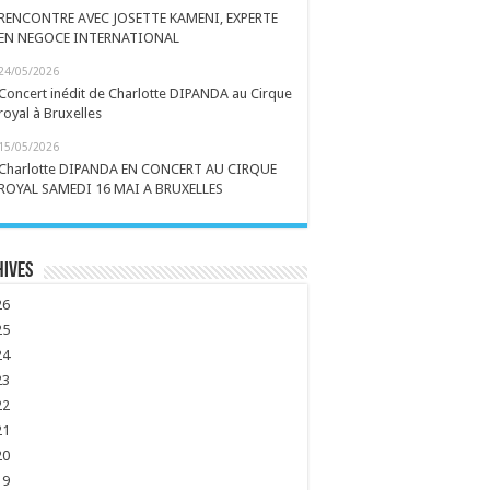
RENCONTRE AVEC JOSETTE KAMENI, EXPERTE
EN NEGOCE INTERNATIONAL
24/05/2026
Concert inédit de Charlotte DIPANDA au Cirque
royal à Bruxelles
15/05/2026
Charlotte DIPANDA EN CONCERT AU CIRQUE
ROYAL SAMEDI 16 MAI A BRUXELLES
hives
26
25
24
23
22
21
20
19