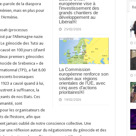
européenne vise à
rte-parole de la diaspora
Re
l’investissement des
énien, mais en plus pour
grands chantiers de
développement au
t l’Arménie.
Libéria￼
25/02/2026
 Shoah (processus
isé par l’Allemagne nazie
. Le génocide des Tutsi au
2
ausé en 100 jours (d’avril
es deux premiers génocides
énocide de Srebenica » de
La Commission
rnationnal (TPI), a fait 8.00
européenne renforce son
1
escents bosniaques
soutien aux régions
orientales de l’UE, avec
1923 a causé quand à lui,
cinq axes d’actions
lustrent à suffisance, la
prioritaires￼
geants de nos Etats. Ces
19/02/2026
umanité, sont
t pour les organisateurs de
s de l’histoire, afin que
oient jamais oublié de notre conscience collective. Une
 par une réflexion autour du négationisme du génocide et des