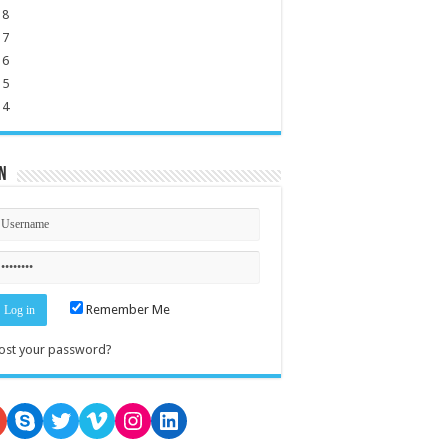
18
17
16
15
14
n
Remember Me
ost your password?
oogle
Skype
Twitter
Vimeo
Instagram
LinkedIn