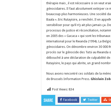
thérapie mais , il est nécessaire si on veut vr
génocidaires. Il faut absolument extirper ce 
beaucoup plus harmonieuses. Une société dans 
Baala ». Eric Rutayisire, a renchéri. Il en appe
sensibiliser pour qu’il n’y ait plus jamais ça
processus de justice et réconciliation, notamm
en 2005 des « Gacaca » qui sont les tribunaux p
international pour le Rwanda (1994). La Belgi
génocidaires. On dénombre environ 30 000 Rw
procès sur le génocide des Tutsi au Rwanda ont
débouché à une déclaration de culpabilité de l
Rutayisire, le pays qui abrite, un grand nomb
Nous avons rencontré ces soldats de la mémoi
de Brussels Information Press.
Ghislain Zob
Post Views:
834
Facebook
Twitter
S
Share