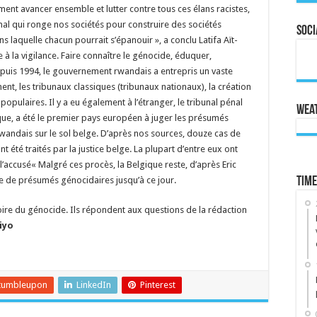
aiment avancer ensemble et lutter contre tous ces élans racistes,
mal qui ronge nos sociétés pour construire des sociétés
Soci
laquelle chacun pourrait s’épanouir », a conclu Latifa Aït-
lle à la vigilance. Faire connaître le génocide, éduquer,
. Depuis 1994, le gouvernement rwandais a entrepris un vaste
ent, les tribunaux classiques (tribunaux nationaux), la création
opulaires. Il y a eu également à l’étranger, le tribunal pénal
Wea
que, a été le premier pays européen à juger les présumés
andais sur le sol belge. D’après nos sources, douze cas de
 été traités par la justice belge. La plupart d’entre eux ont
’accusé« Malgré ces procès, la Belgique reste, d’après Eric
re de présumés génocidaires jusqu’à ce jour.
Time
re du génocide. Ils répondent aux questions de la rédaction
iyo
tumbleupon
LinkedIn
Pinterest