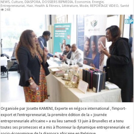
NEWS
,
Culture
,
DIASPORA
,
DOSSIERS BIPMEDIA
,
Economie
,
Energie
,
Entrepreneuriat
,
Hair
,
Health & Fitness
,
Littérature
,
Mode
,
REPORTAGE VIDEO
,
Santé
248
Organisée par Josette KAMENI, Experte en négoce international , l’import-
export et l’entrepreneuriat, la première édition de la « Journée
entrepreneuriale africaine » a eu lieu samedi 13 juin à Bruxelles et a tenu
toutes ses promesses et a mis à l’honneur la dynamique entrepreneuriale et
socio-économique de la diaspora africaine en Belgique. …