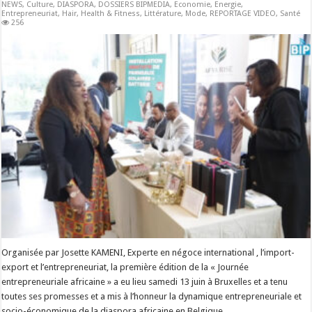
NEWS
,
Culture
,
DIASPORA
,
DOSSIERS BIPMEDIA
,
Economie
,
Energie
,
Entrepreneuriat
,
Hair
,
Health & Fitness
,
Littérature
,
Mode
,
REPORTAGE VIDEO
,
Santé
256
Organisée par Josette KAMENI, Experte en négoce international , l’import-
export et l’entrepreneuriat, la première édition de la « Journée
entrepreneuriale africaine » a eu lieu samedi 13 juin à Bruxelles et a tenu
toutes ses promesses et a mis à l’honneur la dynamique entrepreneuriale et
socio-économique de la diaspora africaine en Belgique. …