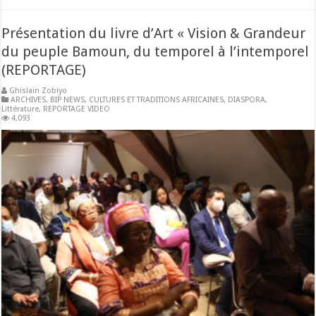
Présentation du livre d’Art « Vision & Grandeur
du peuple Bamoun, du temporel à l’intemporel
(REPORTAGE)
Ghislain Zobiyo
ARCHIVES
,
BIP NEWS
,
CULTURES ET TRADITIONS AFRICAINES
,
DIASPORA
,
Littérature
,
REPORTAGE VIDEO
4,093