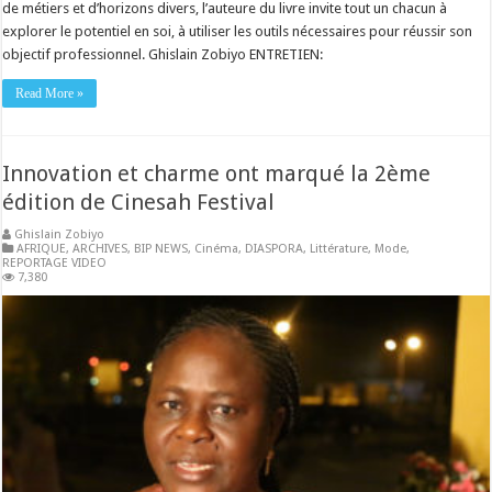
de métiers et d’horizons divers, l’auteure du livre invite tout un chacun à
explorer le potentiel en soi, à utiliser les outils nécessaires pour réussir son
objectif professionnel. Ghislain Zobiyo ENTRETIEN:
Read More »
Innovation et charme ont marqué la 2ème
édition de Cinesah Festival
Ghislain Zobiyo
AFRIQUE
,
ARCHIVES
,
BIP NEWS
,
Cinéma
,
DIASPORA
,
Littérature
,
Mode
,
REPORTAGE VIDEO
7,380