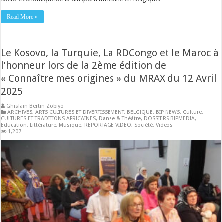
Read More »
Le Kosovo, la Turquie, La RDCongo et le Maroc à
l’honneur lors de la 2ème édition de
« Connaître mes origines » du MRAX du 12 Avril
2025
Ghislain Bertin Zobiyo
ARCHIVES
,
ARTS CULTURES ET DIVERTISSEMENT
,
BELGIQUE
,
BIP NEWS
,
Culture
,
CULTURES ET TRADITIONS AFRICAINES
,
Danse & Théâtre
,
DOSSIERS BIPMEDIA
,
Education
,
Littérature
,
Musique
,
REPORTAGE VIDEO
,
Société
,
Videos
1,207