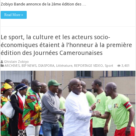
Zobiyo Bande annonce de la 2ème édition des …
Read More »
Le sport, la culture et les acteurs socio-
économiques étaient à l’honneur à la première
édition des Journées Camerounaises
Ghislain Zobiyo
ARCHIVES
,
BIP NEWS
,
DIASPORA
,
Littérature
,
REPORTAGE VIDEO
,
Sport
3,401