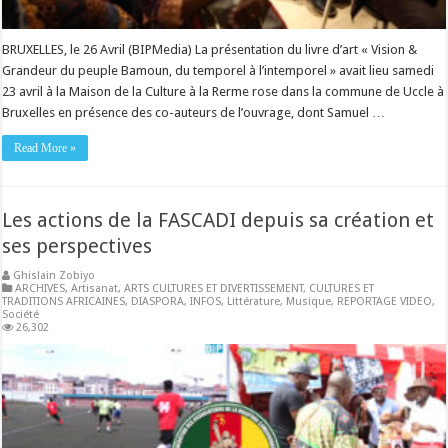
BRUXELLES, le 26 Avril (BIPMedia) La présentation du livre d’art « Vision &
Grandeur du peuple Bamoun, du temporel à l’intemporel » avait lieu samedi
23 avril à la Maison de la Culture à la Rerme rose dans la commune de Uccle à
Bruxelles en présence des co-auteurs de l’ouvrage, dont Samuel …
Read More »
Les actions de la FASCADI depuis sa création et
ses perspectives
Ghislain Zobiyo
ARCHIVES
,
Artisanat
,
ARTS CULTURES ET DIVERTISSEMENT
,
CULTURES ET
TRADITIONS AFRICAINES
,
DIASPORA
,
INFOS
,
Littérature
,
Musique
,
REPORTAGE VIDEO
,
Société
26,302