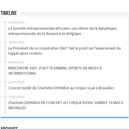
Timeline
23/06/2026
La Journée entrepreneuriale africaine: une vitrine de la dynamique
entrepreneuriale de la diaspora en Belgique
15/06/2026
Le Président de la coopérative UNIT fait le point sur l’avancement de
l’application Uride￼
02/06/2026
RENCONTRE AVEC JOSETTE KAMENI, EXPERTE EN NEGOCE
INTERNATIONAL
24/05/2026
Concert inédit de Charlotte DIPANDA au Cirque royal à Bruxelles
15/05/2026
Charlotte DIPANDA EN CONCERT AU CIRQUE ROYAL SAMEDI 16 MAI A
BRUXELLES