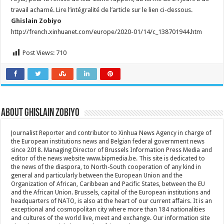
été
travail acharné. Lire l’intégralité de l’article sur le lien ci-dessous.
prolongée
jusqu’au
Ghislain Zobiyo
28
http://french.xinhuanet.com/europe/2020-01/14/c_138701944.htm
janvier
Post Views:
710
About Ghislain Zobiyo
Journalist Reporter and contributor to Xinhua News Agency in charge of
the European institutions news and Belgian federal government news
since 2018. Managing Director of Brussels Information Press Media and
editor of the news website www.bipmedia.be. This site is dedicated to
the news of the diaspora, to North-South cooperation of any kind in
general and particularly between the European Union and the
Organization of African, Caribbean and Pacific States, between the EU
and the African Union. Brussels, capital of the European institutions and
headquarters of NATO, is also at the heart of our current affairs. It is an
exceptional and cosmopolitan city where more than 184 nationalities
and cultures of the world live, meet and exchange. Our information site