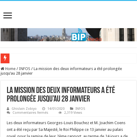
Home
/
INFOS
/
La mission des deux informateurs a été prolongée
jusqu’au 28 janvier
La mission des deux informateurs a été
prolongée jusqu’au 28 janvier
Ghislain Zobiyo
14/01/2020
INFOS
sur
Commentaires fermés
2,319 Views
La
mission
Les deux informateurs Georges-Louis Bouchez et M. Joachim Coens
des
deux
ont a été reçu par Sa Majesté, le Roi Philippe ce 13 janvier au palais
informateurs
royal, pour la remise de leur 2ème rapport, au terme de 24 jours a de
a