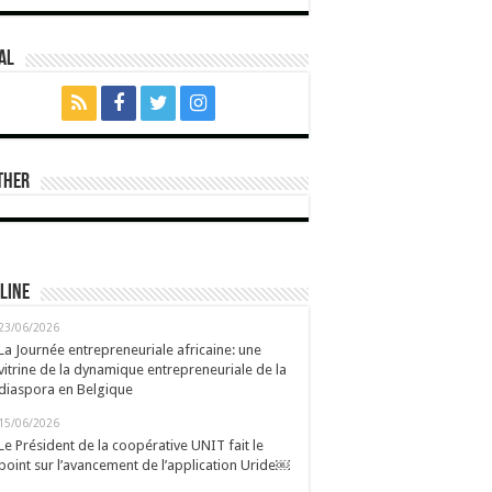
al
ther
line
23/06/2026
La Journée entrepreneuriale africaine: une
vitrine de la dynamique entrepreneuriale de la
diaspora en Belgique
15/06/2026
Le Président de la coopérative UNIT fait le
point sur l’avancement de l’application Uride￼