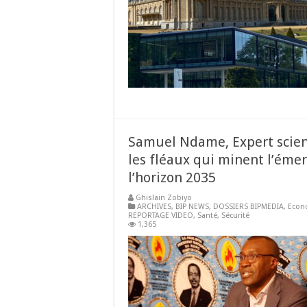
Samuel Ndame, Expert scient
les fléaux qui minent l’ém
l’horizon 2035
Ghislain Zobiyo
ARCHIVES
,
BIP NEWS
,
DOSSIERS BIPMEDIA
,
Econ
REPORTAGE VIDEO
,
Santé
,
Sécurité
1,365