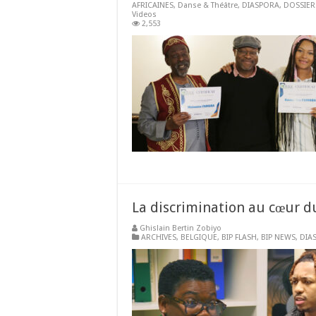
AFRICAINES
,
Danse & Théâtre
,
DIASPORA
,
DOSSIER
Videos
2,553
La discrimination au cœur 
Ghislain Bertin Zobiyo
ARCHIVES
,
BELGIQUE
,
BIP FLASH
,
BIP NEWS
,
DIA