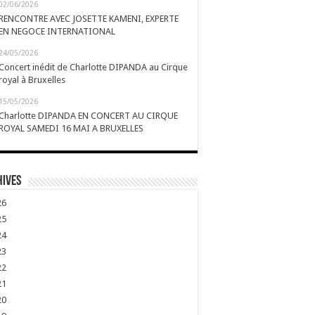
02/06/2026
RENCONTRE AVEC JOSETTE KAMENI, EXPERTE
EN NEGOCE INTERNATIONAL
24/05/2026
Concert inédit de Charlotte DIPANDA au Cirque
royal à Bruxelles
15/05/2026
Charlotte DIPANDA EN CONCERT AU CIRQUE
ROYAL SAMEDI 16 MAI A BRUXELLES
hives
26
25
24
23
22
21
20