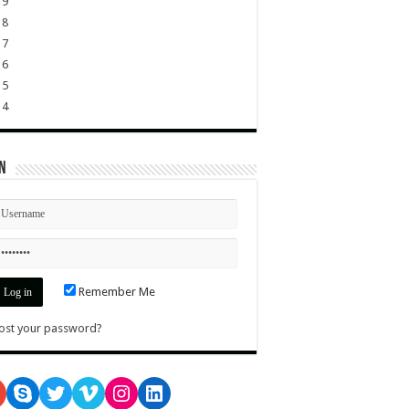
19
18
17
16
15
14
n
Remember Me
ost your password?
oogle
Skype
Twitter
Vimeo
Instagram
LinkedIn