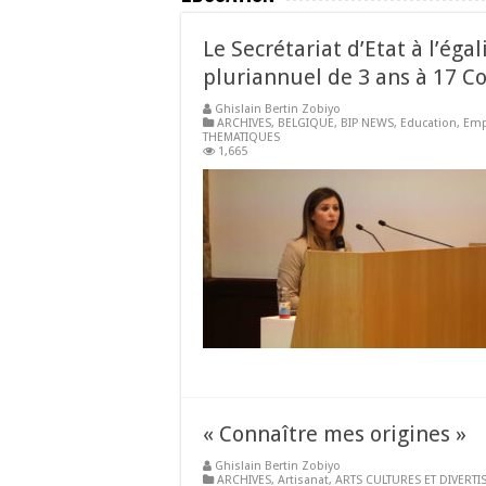
Le Secrétariat d’Etat à l’ég
pluriannuel de 3 ans à 17 Co
Ghislain Bertin Zobiyo
ARCHIVES
,
BELGIQUE
,
BIP NEWS
,
Education
,
Emp
THEMATIQUES
1,665
« Connaître mes origines »
Ghislain Bertin Zobiyo
ARCHIVES
,
Artisanat
,
ARTS CULTURES ET DIVERTI