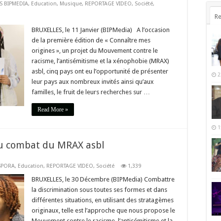
S BIPMEDIA
,
Education
,
Musique
,
REPORTAGE VIDEO
,
Société
,
Re
BRUXELLES, le 11 Janvier (BIPMedia) A l’occasion
de la première édition de « Connaître mes
origines », un projet du Mouvement contre le
racisme, l’antisémitisme et la xénophobie (MRAX)
asbl, cinq pays ont eu l’opportunité de présenter
2
leur pays aux nombreux invités ainsi qu’aux
familles, le fruit de leurs recherches sur …
Read More »
1
du combat du MRAX asbl
SPORA
,
Education
,
REPORTAGE VIDEO
,
Société
1,339
BRUXELLES, le 30 Décembre (BIPMedia) Combattre
la discrimination sous toutes ses formes et dans
différentes situations, en utilisant des stratagèmes
originaux, telle est l’approche que nous propose le
Mouvement contre le racisme, l’antisémitisme et la