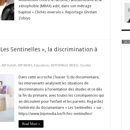
xénophobie (MRAX) asbl, dans son métrage
baptisé « Clichés inversés ». Reportage Ghislain
Zobiyo
MOBI
es Sentinelles », la discrimination à
,
BIP FLASH
,
BIP NEWS
,
Education
,
REPORTAGE VIDEO
,
Société
Dans cette accroche (Teaser 1) du documentaire,
les intervenants analysent les situations de
discriminations à l’orientation des études et ce dès
la fin du primaire, avec toutes les conséquences qui
en découlent pour l’enfant et les parents. Regardez
l’entièreté du documentaire « Les Sentinelles » sur :
https://www.bipmedia.be/fr/les-sentinelles/
Read More »