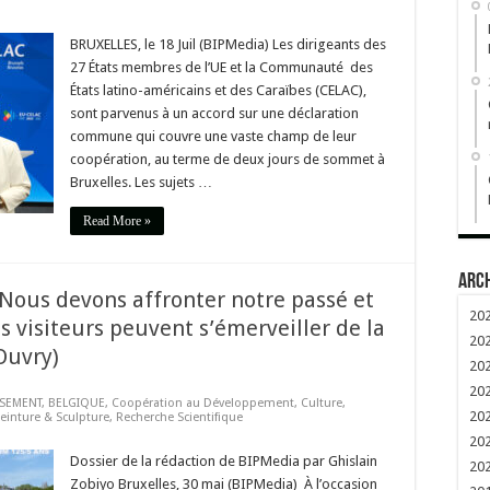
BRUXELLES, le 18 Juil (BIPMedia) Les dirigeants des
27 États membres de l’UE et la Communauté des
États latino-américains et des Caraïbes (CELAC),
sont parvenus à un accord sur une déclaration
commune qui couvre une vaste champ de leur
coopération, au terme de deux jours de sommet à
Bruxelles. Les sujets …
Read More »
Arc
Nous devons affronter notre passé et
20
s visiteurs peuvent s’émerveiller de la
20
Ouvry)
20
20
SSEMENT
,
BELGIQUE
,
Coopération au Développement
,
Culture
,
20
einture & Sculpture
,
Recherche Scientifique
20
Dossier de la rédaction de BIPMedia par Ghislain
20
Zobiyo Bruxelles, 30 mai (BIPMedia) À l’occasion