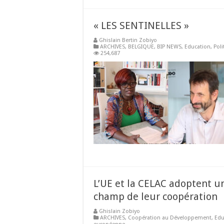
« LES SENTINELLES »
Ghislain Bertin Zobiyo
ARCHIVES
,
BELGIQUE
,
BIP NEWS
,
Education
,
Poli
254,687
L’UE et la CELAC adoptent u
champ de leur coopération
Ghislain Zobiyo
ARCHIVES
,
Coopération au Développement
,
Edu