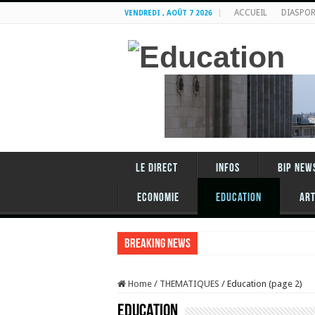
ACCUEIL
DIASPO
VENDREDI , AOÛT 7 2026
LE DIRECT
INFOS
BIP NEW
Economie
Education
ART
Breaking News
Home
/
THEMATIQUES
/
Education (page 2)
Education