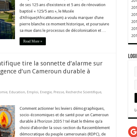
20
de ses 125 ans d’existence et 5 ans de rénovation
20
baptisé « 125/5 ans », le Musée
20
d’Afrique(AfricaMuseum) a voulu marquer d’une
20
pierre blanche ce moment historique, et poursuivre
20
sa mue dans le processus de décolonisation et …
20
Read More »
Logi
ifique tire la sonnette d’alarme sur
ergence d’un Cameroun durable à
omie
,
Education
,
Emploi
,
Energie
,
Presse
,
Recherche Scientifique
,
Comment actionner les leviers démographiques,
L
socio-économiques et de santé pour un Cameroun
durable à l’horizon 2035 ? tel était le thème qu’a
choisi d’aborder la sous-section du Rassemblement
G
démocratique du peuple camerounais (RDPC), de