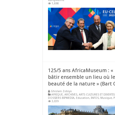
européenne
1,698
125/5 ans AfricaMuseum : « 
bâtir ensemble un lieu où le
beauté de la nature » (Bart 
Ghislain Zobiyo
AFRIQUE
,
ARCHIVES
,
ARTS CULTURES ET DIVERTI
DOSSIERS BIPMEDIA
,
Education
,
INFOS
,
Musique
,
P
3,039